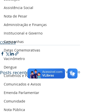
Assistência Social
Nota de Pesar
Administração e Finanças
Institucional e Governo
Campanhas
COVID-19
Datas Comemorativas
Vacinômetro
Dengue
Posts recentes
Ver tudo
Convênios e Parcerias
Comunicados e Avisos
Emenda Parlamentar
Comunidade
Nota Pública