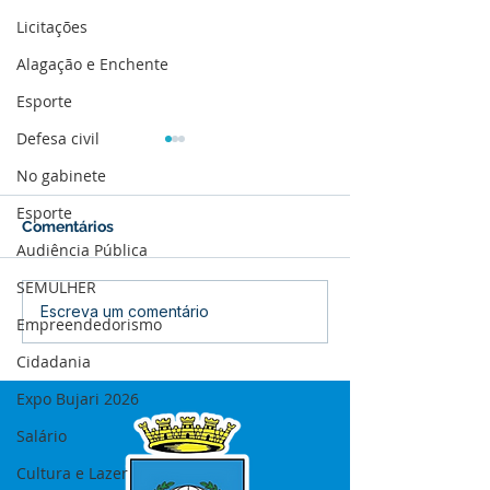
Licitações
Alagação e Enchente
Esporte
Defesa civil
No gabinete
Esporte
Comentários
Audiência Pública
SEMULHER
Boletim de Covid-19
Boletim de Cov
Escreva um comentário
Empreendedorismo
Atualizado em 25 de
Atualizado em 
março de 2024
janeiro de 2024
Cidadania
Expo Bujari 2026
Salário
Cultura e Lazer