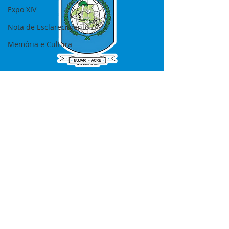
Expo XIV
Nota de Esclarecimento
Memória e Cultura
SERVIÇO DE ATENDIMENTO AO 
CIDADÃO (SIC) E OUVIDORIA
Prefeitura de Bujari - Estado do Acre
CNPJ 84.306.620/0001-43
💻Acesso online: 
SIC 
| 
Fale Conosco
 | 
Ouvidoria
|
Portal de Transparência
📱Fone: +55 (68) 99935-1504 
(Responsável 
Ana Paula Diniz
)
🏢 Rua: José Acrisio Alves de Melo e 
Silva, Cerâmica nº10, CEP: 69.926-072 
Bujari Acre.
📅 Segunda a sexta, das 7h às 13h 