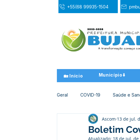
+55(68 99935-1504
pmbu
Município⬇️
🏡 Início
Geral
COVID-19
Saúde e Sa
Ascom
13 de jul. 
Desporto Cultura e Lazer
Ed
Boletim Cov
Atualizado:
18 de jul. de