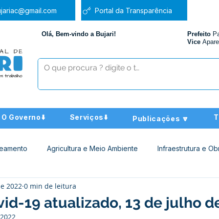
jariac@gmail.com
Portal da Transparência
Olá, Bem-vindo a Bujari!
Prefeito
P
Vice
Apare
O Governo⬇️
Serviços⬇️
T
Publicações 🔽
neamento
Agricultura e Meio Ambiente
Infraestrutura e Ob
de 2022
0 min de leitura
ucação
Assistência Social
Nota de Pesar
Administra
id-19 atualizado, 13 de julho d
 2022