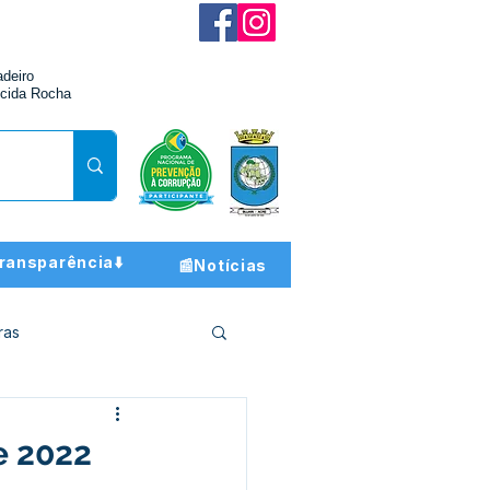
adeiro
cida Rocha
ransparência⬇️
📰Notícias
ras
ção e Finanças
e 2022