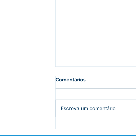
Comentários
Escreva um comentário
Vice-prefeita e Secretário
de saúde debatem