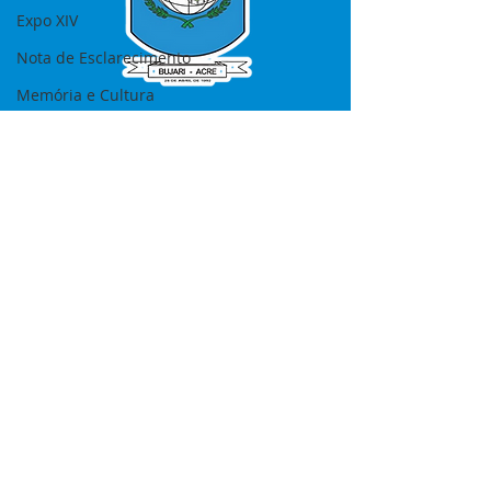
Expo XIV
Nota de Esclarecimento
Memória e Cultura
SERVIÇO DE ATENDIMENTO AO 
CIDADÃO (SIC) E OUVIDORIA
Prefeitura de Bujari - Estado do Acre
CNPJ 84.306.620/0001-43
💻Acesso online: 
SIC 
| 
Fale Conosco
 | 
Ouvidoria
|
Portal de Transparência
📱Fone: +55 (68) 99935-1504 
(Responsável 
Ana Paula Diniz
)
🏢 Rua: José Acrisio Alves de Melo e 
Silva, Cerâmica nº10, CEP: 69.926-072 
Bujari Acre.
📅 Segunda a sexta, das 7h às 13h 
(Fechado aos sábados, domingos e 
feriados)
📧 
prefeiturabujari2021@gmail.com