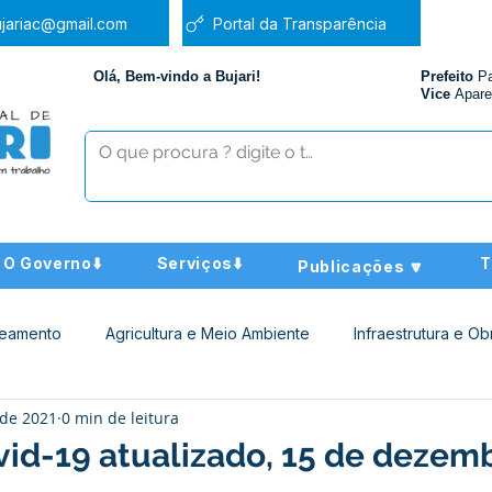
jariac@gmail.com
Portal da Transparência
Olá, Bem-vindo a Bujari!
Prefeito
P
Vice
Apare
O Governo⬇️
Serviços⬇️
T
Publicações 🔽
neamento
Agricultura e Meio Ambiente
Infraestrutura e Ob
 de 2021
0 min de leitura
ucação
Assistência Social
Nota de Pesar
Administra
vid-19 atualizado, 15 de dezem