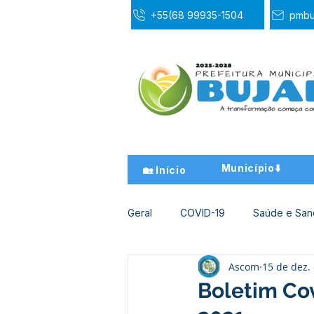
+55(68 99935-1504
pmbu
Município⬇️
🏡 Início
Geral
COVID-19
Saúde e Sa
Ascom
15 de dez.
Desporto Cultura e Lazer
Ed
Boletim Co