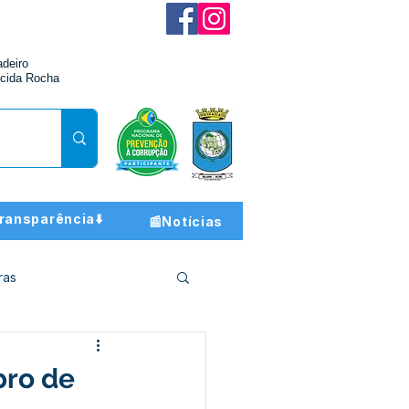
adeiro
cida Rocha
ransparência⬇️
📰Notícias
ras
ção e Finanças
bro de