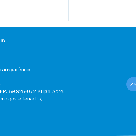
tim de Covid-19
lizado em 30 de
iro de 2024
IA
Transparência
)
CEP: 69.926-072 Bujari Acre.
mingos e feriados)