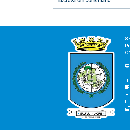
Escreva um comentário
Vice-prefeita e Secretário
de saúde debatem
orientações para combater
o avanço da Covid-19 e
S
casos de Dengue no Bujari
Pr
C
💻
📱
🏢
📅
📧
📨