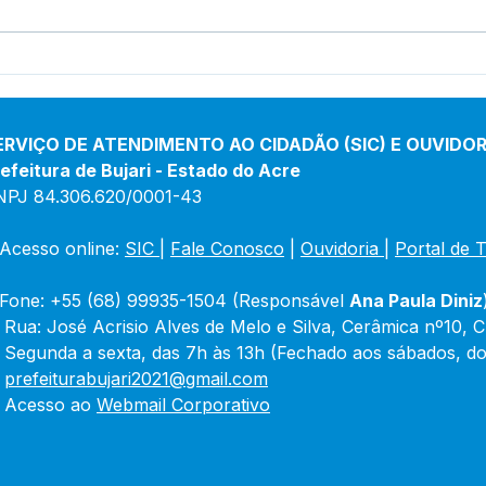
Boletim de Covid-19
Bole
Atualizado em 25 de março
Atua
de 2024
jane
ERVIÇO DE ATENDIMENTO AO CIDADÃO (SIC) E OUVIDOR
efeitura de Bujari - Estado do Acre
NPJ 84.306.620/0001-43
Acesso online: 
SIC 
| 
Fale Conosco
 | 
Ouvidoria
|
Portal de 
Fone: +55 (68) 99935-1504 (Responsável 
Ana Paula Diniz
 Rua: José Acrisio Alves de Melo e Silva, Cerâmica nº10, 
 Segunda a sexta, das 7h às 13h (Fechado aos sábados, do
 
prefeiturabujari2021@gmail.com
 Acesso ao 
Webmail Corporativo