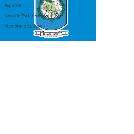
Expo XIV
Nota de Esclarecimento
Memória e Cultura
SERVIÇO DE ATENDIMENTO AO 
CIDADÃO (SIC) E OUVIDORIA
Prefeitura de Bujari - Estado do Acre
CNPJ 84.306.620/0001-43
💻Acesso online: 
SIC 
| 
Fale Conosco
 | 
Ouvidoria
|
Portal de Transparência
📱Fone: +55 (68) 99935-1504 
(Responsável 
Ana Paula Diniz
)
🏢 Rua: José Acrisio Alves de Melo e 
Silva, Cerâmica nº10, CEP: 69.926-072 
Bujari Acre.
📅 Segunda a sexta, das 7h às 13h 