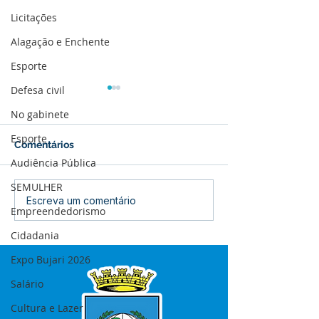
Licitações
Alagação e Enchente
Esporte
Defesa civil
No gabinete
Esporte
Comentários
Audiência Pública
SEMULHER
Boletim de Covid-19
Boletim de Cov
Escreva um comentário
Empreendedorismo
Atualizado em 25 de
Atualizado em 
março de 2024
janeiro de 2024
Cidadania
Expo Bujari 2026
Salário
Cultura e Lazer