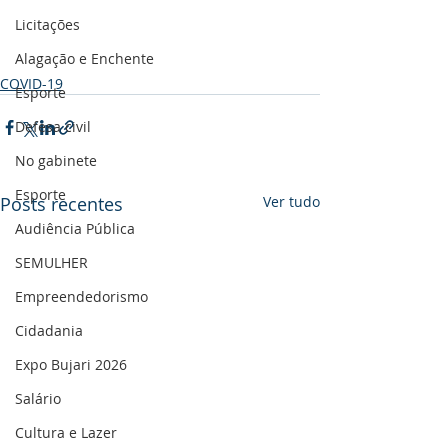
Licitações
Alagação e Enchente
COVID-19
Esporte
Defesa civil
No gabinete
Esporte
Posts recentes
Ver tudo
Audiência Pública
SEMULHER
Empreendedorismo
Cidadania
Expo Bujari 2026
Salário
Cultura e Lazer