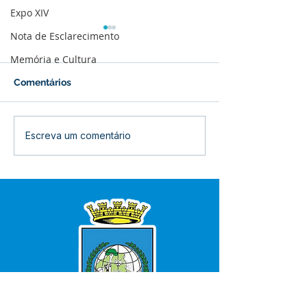
Expo XIV
Nota de Esclarecimento
Memória e Cultura
Comentários
Boletim de Covid-19
Boletim de Cov
Escreva um comentário
Atualizado em 25 de
Atualizado em 
março de 2024
janeiro de 2024