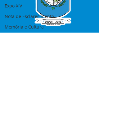
Expo XIV
Nota de Esclarecimento
Memória e Cultura
SERVIÇO DE ATENDIMENTO AO 
CIDADÃO (SIC) E OUVIDORIA
Prefeitura de Bujari - Estado do Acre
CNPJ 84.306.620/0001-43
💻Acesso online: 
SIC 
| 
Fale Conosco
 | 
Ouvidoria
|
Portal de Transparência
📱Fone: +55 (68) 99935-1504 
(Responsável 
Ana Paula Diniz
)
🏢 Rua: José Acrisio Alves de Melo e 
Silva, Cerâmica nº10, CEP: 69.926-072 
Bujari Acre.
📅 Segunda a sexta, das 7h às 13h 
(Fechado aos sábados, domingos e 
feriados)