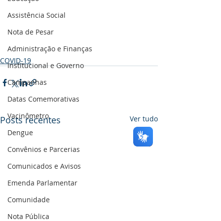
Assistência Social
Nota de Pesar
Administração e Finanças
COVID-19
Institucional e Governo
Campanhas
Datas Comemorativas
Vacinômetro
Posts recentes
Ver tudo
Dengue
Convênios e Parcerias
Comunicados e Avisos
Emenda Parlamentar
Comunidade
Nota Pública