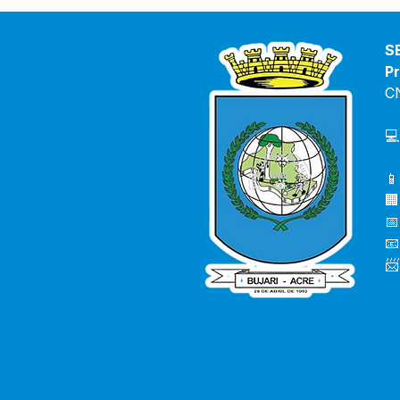
de saúde debatem
orientações para combater
o avanço da Covid-19 e
S
casos de Dengue no Bujari
Pr
C
💻
📱
🏢
📅
📧
📨