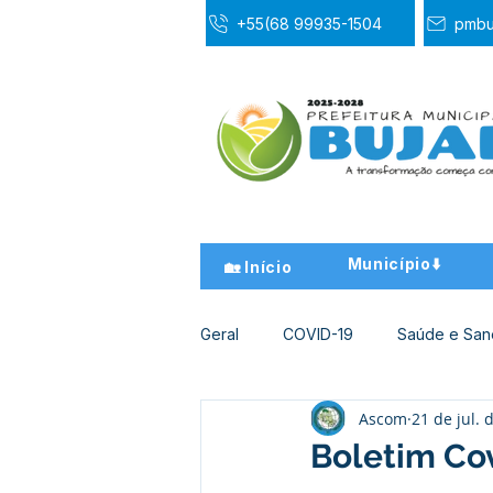
+55(68 99935-1504
pmbu
Município⬇️
🏡 Início
Geral
COVID-19
Saúde e Sa
Ascom
21 de jul. 
Desporto Cultura e Lazer
Ed
Boletim Cov