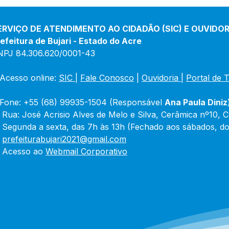
Atualizado em 25 de março
Atua
de 2024
jane
ERVIÇO DE ATENDIMENTO AO CIDADÃO (SIC) E OUVIDOR
efeitura de Bujari - Estado do Acre
NPJ 84.306.620/0001-43
Acesso online: 
SIC 
| 
Fale Conosco
 | 
Ouvidoria
|
Portal de 
Fone: +55 (68) 99935-1504 (Responsável 
Ana Paula Diniz
 Rua: José Acrisio Alves de Melo e Silva, Cerâmica nº10, 
 Segunda a sexta, das 7h às 13h (Fechado aos sábados, do
 
prefeiturabujari2021@gmail.com
 Acesso ao 
Webmail Corporativo