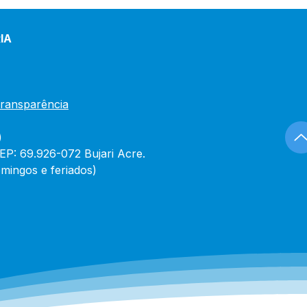
lizado em 30 de
iro de 2024
IA
Transparência
)
CEP: 69.926-072 Bujari Acre.
mingos e feriados)