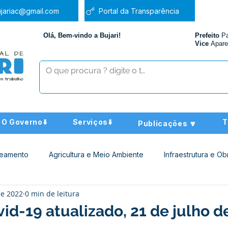
jariac@gmail.com
Portal da Transparência
Olá, Bem-vindo a Bujari!
Prefeito
P
Vice
Apare
O Governo⬇️
Serviços⬇️
T
Publicações 🔽
neamento
Agricultura e Meio Ambiente
Infraestrutura e Ob
de 2022
0 min de leitura
ucação
Assistência Social
Nota de Pesar
Administra
id-19 atualizado, 21 de julho d