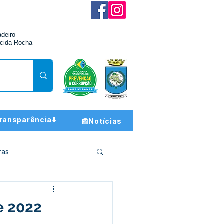
adeiro
cida Rocha
ransparência⬇️
📰Notícias
ras
ção e Finanças
e 2022