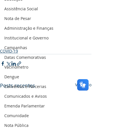
Assistência Social
Nota de Pesar
Administração e Finanças
Institucional e Governo
Campanhas
COVID-19
Datas Comemorativas
Vacinômetro
Dengue
Posts recentes
Ver tudo
Convênios e Parcerias
Comunicados e Avisos
Emenda Parlamentar
Comunidade
Nota Pública