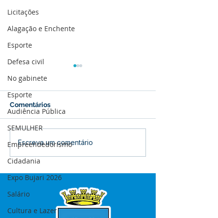
Licitações
Alagação e Enchente
Esporte
Defesa civil
No gabinete
Esporte
Comentários
Audiência Pública
SEMULHER
Boletim de Covid-19
Boletim de Cov
Escreva um comentário
Empreendedorismo
Atualizado em 25 de
Atualizado em 
Cidadania
março de 2024
janeiro de 2024
Expo Bujari 2026
Salário
Cultura e Lazer