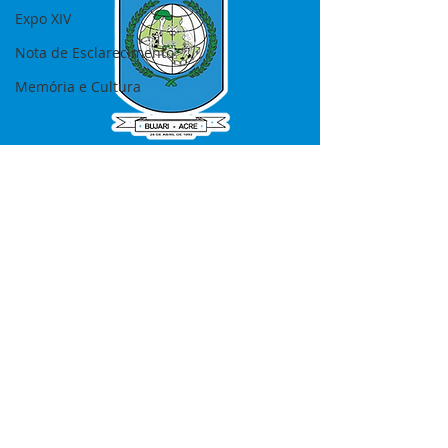
Expo XIV
Nota de Esclarecimento
Memória e Cultura
SERVIÇO DE ATENDIMENTO AO 
CIDADÃO (SIC) E OUVIDORIA
Prefeitura de Bujari - Estado do Acre
CNPJ 84.306.620/0001-43
💻Acesso online: 
SIC 
| 
Fale Conosco
 | 
Ouvidoria
|
Portal de Transparência
📱Fone: +55 (68) 99935-1504 
(Responsável 
Ana Paula Diniz
)
🏢 Rua: José Acrisio Alves de Melo e 
Silva, Cerâmica nº10, CEP: 69.926-072 
Bujari Acre.
📅 Segunda a sexta, das 7h às 13h 