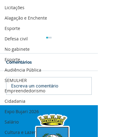
Licitações
Alagação e Enchente
Esporte
Defesa civil
No gabinete
Esporte
Comentários
Audiência Pública
SEMULHER
Boletim de Covid-19
Boletim de Cov
Escreva um comentário
Empreendedorismo
Atualizado em 25 de
Atualizado em 
março de 2024
janeiro de 2024
Cidadania
Expo Bujari 2026
Salário
Cultura e Lazer