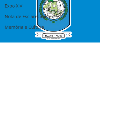
Expo XIV
Nota de Esclarecimento
Memória e Cultura
SERVIÇO DE ATENDIMENTO AO 
CIDADÃO (SIC) E OUVIDORIA
Prefeitura de Bujari - Estado do Acre
CNPJ 84.306.620/0001-43
💻Acesso online: 
SIC 
| 
Fale Conosco
 | 
Ouvidoria
|
Portal de Transparência
📱Fone: +55 (68) 99935-1504 
(Responsável 
Ana Paula Diniz
)
🏢 Rua: José Acrisio Alves de Melo e 
Silva, Cerâmica nº10, CEP: 69.926-072 
Bujari Acre.
📅 Segunda a sexta, das 7h às 13h 