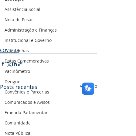
Assistência Social
Nota de Pesar
Administração e Finanças
Institucional e Governo
COVID-19
Campanhas
Datas Comemorativas
Vacinômetro
Dengue
Posts recentes
Ver tudo
Convênios e Parcerias
Comunicados e Avisos
Emenda Parlamentar
Comunidade
Nota Pública