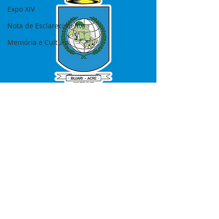
Expo XIV
Nota de Esclarecimento
Memória e Cultura
SERVIÇO DE ATENDIMENTO AO 
CIDADÃO (SIC) E OUVIDORIA
Prefeitura de Bujari - Estado do Acre
CNPJ 84.306.620/0001-43
💻Acesso online: 
SIC 
| 
Fale Conosco
 | 
Ouvidoria
|
Portal de Transparência
📱Fone: +55 (68) 99935-1504 
(Responsável 
Ana Paula Diniz
)
🏢 Rua: José Acrisio Alves de Melo e 
Silva, Cerâmica nº10, CEP: 69.926-072 