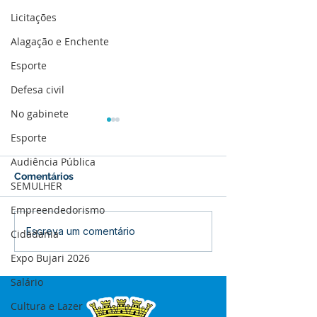
Licitações
Alagação e Enchente
Esporte
Defesa civil
No gabinete
Esporte
Audiência Pública
Comentários
SEMULHER
Empreendedorismo
Boletim de Covid-19
Boletim de Cov
Escreva um comentário
Cidadania
Atualizado em 25 de
Atualizado em 
Expo Bujari 2026
março de 2024
janeiro de 2024
Salário
Cultura e Lazer