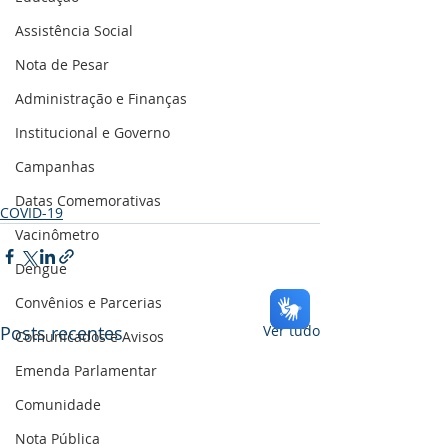
Assistência Social
Nota de Pesar
Administração e Finanças
Institucional e Governo
Campanhas
Datas Comemorativas
COVID-19
Vacinômetro
Dengue
Convênios e Parcerias
Posts recentes
Ver tudo
Comunicados e Avisos
Emenda Parlamentar
Comunidade
Nota Pública