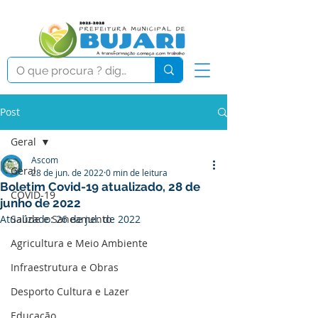
Post
Geral
Ascom
Geral
28 de jun. de 2022
0 min de leitura
Boletim Covid-19 atualizado, 28 de
COVID-19
junho de 2022
Atualizado:
Saúde e Saneamento
26 de jul. de 2022
Agricultura e Meio Ambiente
Infraestrutura e Obras
Desporto Cultura e Lazer
Educação