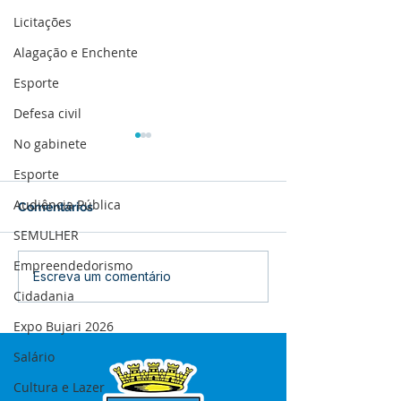
Licitações
Alagação e Enchente
Esporte
Defesa civil
No gabinete
Esporte
Audiência Pública
Comentários
SEMULHER
Empreendedorismo
Boletim de Covid-19
Boletim de Cov
Escreva um comentário
Cidadania
Atualizado em 25 de
Atualizado em 
março de 2024
janeiro de 2024
Expo Bujari 2026
Salário
Cultura e Lazer