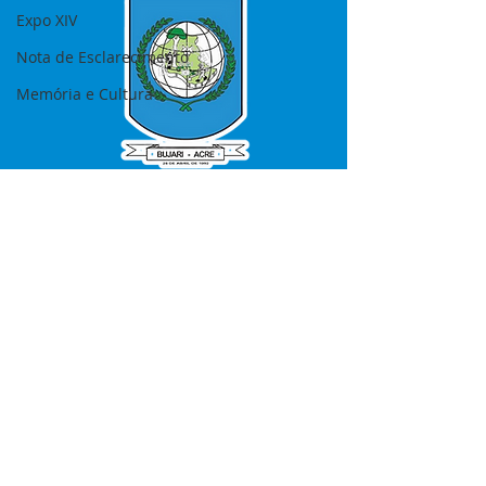
Expo XIV
Nota de Esclarecimento
Memória e Cultura
SERVIÇO DE ATENDIMENTO AO 
CIDADÃO (SIC) E OUVIDORIA
Prefeitura de Bujari - Estado do Acre
CNPJ 84.306.620/0001-43
💻Acesso online: 
SIC 
| 
Fale Conosco
 | 
Ouvidoria
|
Portal de Transparência
📱Fone: +55 (68) 99935-1504 
(Responsável 
Ana Paula Diniz
)
🏢 Rua: José Acrisio Alves de Melo e 
Silva, Cerâmica nº10, CEP: 69.926-072 
Bujari Acre.