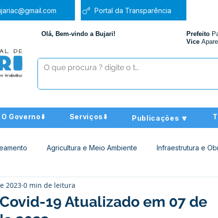
jariac@gmail.com
Portal da Transparência
Olá, Bem-vindo a Bujari!
Prefeito
P
Vice
Apare
O Governo⬇️
Serviços⬇️
T
Publicações 🔽
neamento
Agricultura e Meio Ambiente
Infraestrutura e Ob
de 2023
0 min de leitura
ucação
Assistência Social
Nota de Pesar
Administra
 Covid-19 Atualizado em 07 de