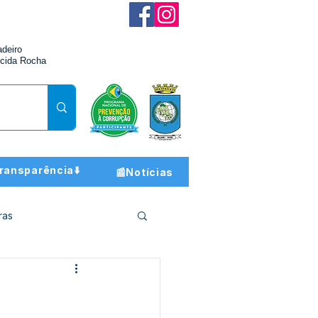
adeiro
cida Rocha
ransparência⬇️
📰Notícias
ras
ção e Finanças