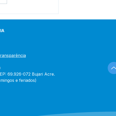
tim de Covid-19
lizado em 30 de
iro de 2024
IA
Transparência
)
CEP: 69.926-072 Bujari Acre.
mingos e feriados)