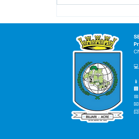
Vice-prefeita e Secretário
de saúde debatem
orientações para combater
o avanço da Covid-19 e
S
casos de Dengue no Bujari
Pr
C
💻
📱
🏢
📅
📧
📨