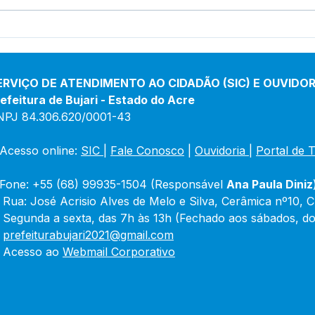
Boletim de Covid-19
Bole
Atualizado em 25 de março
Atua
de 2024
jane
ERVIÇO DE ATENDIMENTO AO CIDADÃO (SIC) E OUVIDOR
efeitura de Bujari - Estado do Acre
NPJ 84.306.620/0001-43
Acesso online: 
SIC 
| 
Fale Conosco
 | 
Ouvidoria
|
Portal de 
Fone: +55 (68) 99935-1504 (Responsável 
Ana Paula Diniz
 Rua: José Acrisio Alves de Melo e Silva, Cerâmica nº10, 
 Segunda a sexta, das 7h às 13h (Fechado aos sábados, do
 
prefeiturabujari2021@gmail.com
 Acesso ao 
Webmail Corporativo