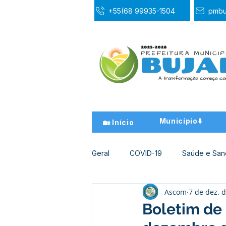
+55(68 99935-1504
pmbu
Município⬇️
🏡 Início
Geral
COVID-19
Saúde e Sa
Ascom
7 de dez. 
Desporto Cultura e Lazer
Ed
Boletim de