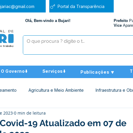
jariac@gmail.com
Portal da Transparência
Olá, Bem-vindo a Bujari!
Prefeito
P
Vice
Apare
O Governo⬇️
Serviços⬇️
T
Publicações 🔽
neamento
Agricultura e Meio Ambiente
Infraestrutura e Ob
de 2023
0 min de leitura
ucação
Assistência Social
Nota de Pesar
Administra
 Covid-19 Atualizado em 07 de