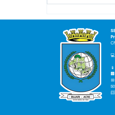
Vice-prefeita e Secretário
de saúde debatem
orientações para combater
o avanço da Covid-19 e
S
casos de Dengue no Bujari
Pr
C
💻
📱
🏢
📅
📧
📨