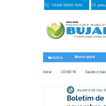
+55(68 99935-1504
pmbu
Município⬇️
🏡 Início
Geral
COVID-19
Saúde e Sa
Ascom
6 de nov. 
Desporto Cultura e Lazer
Ed
Boletim de