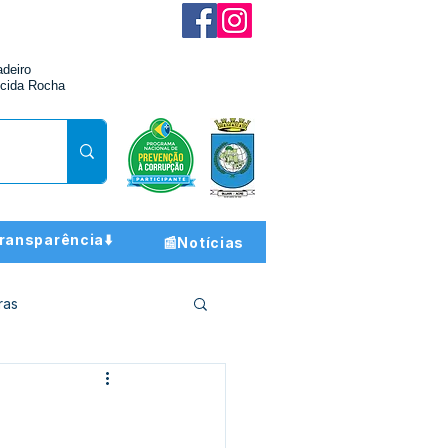
adeiro
cida Rocha
ransparência⬇️
📰Notícias
ras
ção e Finanças