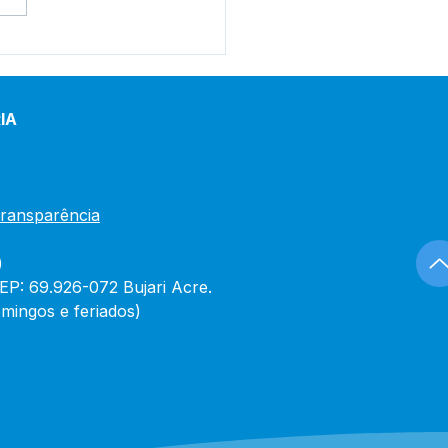
tim de Covid-19
lizado em 30 de
iro de 2024
IA
Transparência
)
CEP: 69.926-072 Bujari Acre.
mingos e feriados)