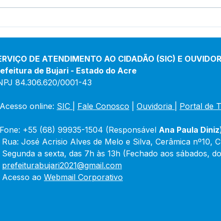
Boletim de Covid-19
Bole
Atualizado em 25 de março
Atua
de 2024
jane
ERVIÇO DE ATENDIMENTO AO CIDADÃO (SIC) E OUVIDOR
efeitura de Bujari - Estado do Acre
NPJ 84.306.620/0001-43
Acesso online: 
SIC 
| 
Fale Conosco
 | 
Ouvidoria
|
Portal de 
Fone: +55 (68) 99935-1504 (Responsável 
Ana Paula Diniz
 Rua: José Acrisio Alves de Melo e Silva, Cerâmica nº10, 
 Segunda a sexta, das 7h às 13h (Fechado aos sábados, do
 
prefeiturabujari2021@gmail.com
 Acesso ao 
Webmail Corporativo