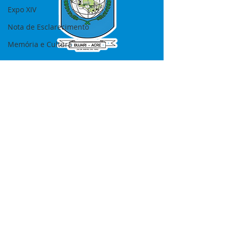
Expo XIV
Nota de Esclarecimento
Memória e Cultura
SERVIÇO DE ATENDIMENTO AO 
CIDADÃO (SIC) E OUVIDORIA
Prefeitura de Bujari - Estado do Acre
CNPJ 84.306.620/0001-43
💻Acesso online: 
SIC 
| 
Fale Conosco
 | 
Ouvidoria
|
Portal de Transparência
📱Fone: +55 (68) 99935-1504 
(Responsável 
Ana Paula Diniz
)
🏢 Rua: José Acrisio Alves de Melo e 
Silva, Cerâmica nº10, CEP: 69.926-072 
Bujari Acre.
📅 Segunda a sexta, das 7h às 13h 
(Fechado aos sábados, domingos e 