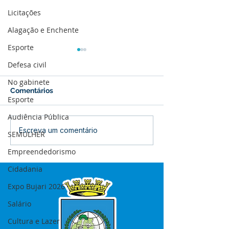
Licitações
Alagação e Enchente
Esporte
Defesa civil
No gabinete
Comentários
Esporte
Audiência Pública
Boletim de Covid-19
Boletim de Cov
Escreva um comentário
SEMULHER
Atualizado em 25 de
Atualizado em 
Empreendedorismo
março de 2024
janeiro de 2024
Cidadania
Expo Bujari 2026
Salário
Cultura e Lazer