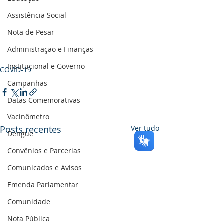
Assistência Social
Nota de Pesar
Administração e Finanças
Institucional e Governo
COVID-19
Campanhas
Datas Comemorativas
Vacinômetro
Posts recentes
Ver tudo
Dengue
Convênios e Parcerias
Comunicados e Avisos
Emenda Parlamentar
Comunidade
Nota Pública