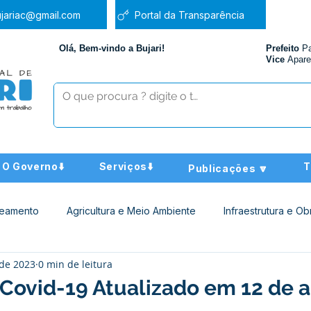
jariac@gmail.com
Portal da Transparência
Olá, Bem-vindo a Bujari!
Prefeito
P
Vice
Apare
O Governo⬇️
Serviços⬇️
T
Publicações 🔽
neamento
Agricultura e Meio Ambiente
Infraestrutura e Ob
 de 2023
0 min de leitura
ucação
Assistência Social
Nota de Pesar
Administra
Covid-19 Atualizado em 12 de a