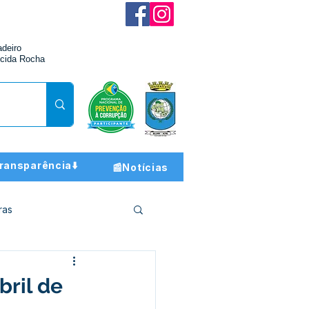
adeiro
cida Rocha
ransparência⬇️
📰Notícias
ras
ção e Finanças
bril de