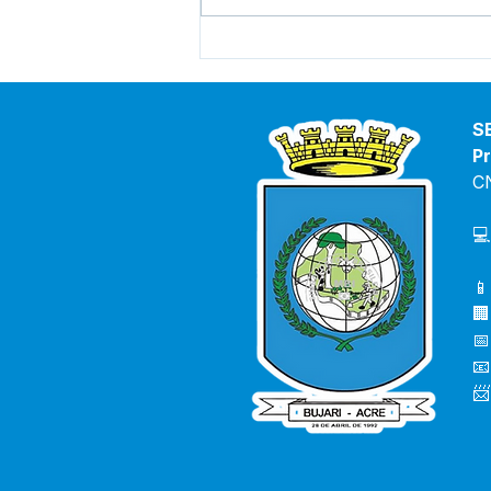
Vice-prefeita e Secretário
de saúde debatem
orientações para combater
o avanço da Covid-19 e
S
casos de Dengue no Bujari
Pr
C
💻
📱
🏢
📅
📧
📨