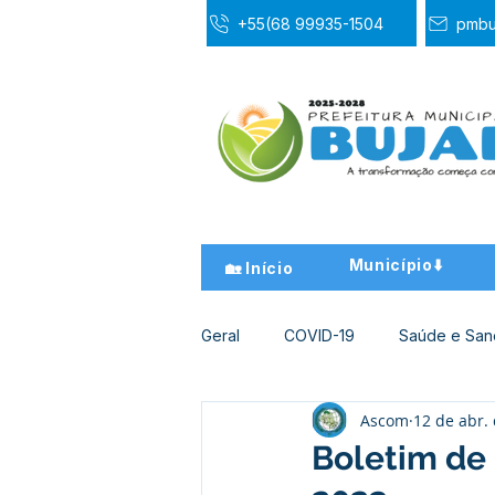
+55(68 99935-1504
pmbu
Município⬇️
🏡 Início
Geral
COVID-19
Saúde e Sa
Ascom
12 de abr.
Desporto Cultura e Lazer
Ed
Boletim de 