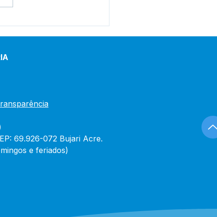
tim de Covid-19
lizado em 30 de
iro de 2024
IA
Transparência
)
CEP: 69.926-072 Bujari Acre.
mingos e feriados)