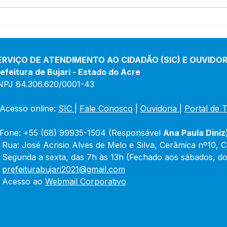
Boletim de Covid-19
Bole
Atualizado em 25 de março
Atua
de 2024
jane
ERVIÇO DE ATENDIMENTO AO CIDADÃO (SIC) E OUVIDOR
efeitura de Bujari - Estado do Acre
NPJ 84.306.620/0001-43
Acesso online: 
SIC 
| 
Fale Conosco
 | 
Ouvidoria
|
Portal de 
Fone: +55 (68) 99935-1504 (Responsável 
Ana Paula Diniz
 Rua: José Acrisio Alves de Melo e Silva, Cerâmica nº10, 
 Segunda a sexta, das 7h às 13h (Fechado aos sábados, do
 
prefeiturabujari2021@gmail.com
 Acesso ao 
Webmail Corporativo