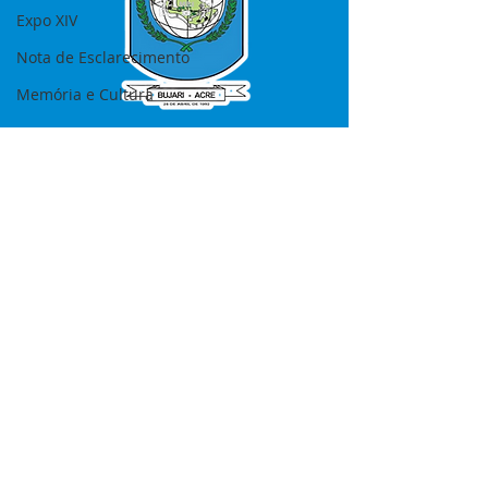
Expo XIV
Nota de Esclarecimento
Memória e Cultura
SERVIÇO DE ATENDIMENTO AO 
CIDADÃO (SIC) E OUVIDORIA
Prefeitura de Bujari - Estado do Acre
CNPJ 84.306.620/0001-43
💻Acesso online: 
SIC 
| 
Fale Conosco
 | 
Ouvidoria
|
Portal de Transparência
📱Fone: +55 (68) 99935-1504 
(Responsável 
Ana Paula Diniz
)
🏢 Rua: José Acrisio Alves de Melo e 
Silva, Cerâmica nº10, CEP: 69.926-072 
Bujari Acre.
📅 Segunda a sexta, das 7h às 13h 
(Fechado aos sábados, domingos e 