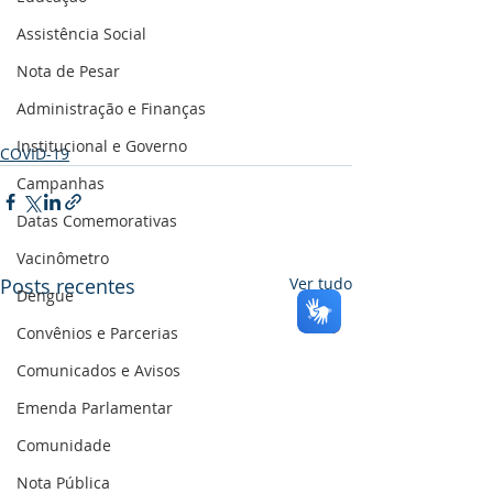
Assistência Social
Nota de Pesar
Administração e Finanças
Institucional e Governo
COVID-19
Campanhas
Datas Comemorativas
Vacinômetro
Posts recentes
Ver tudo
Dengue
Convênios e Parcerias
Comunicados e Avisos
Emenda Parlamentar
Comunidade
Nota Pública