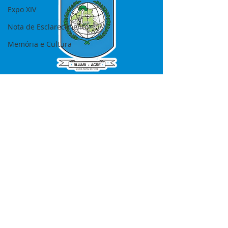
Expo XIV
Nota de Esclarecimento
Memória e Cultura
SERVIÇO DE ATENDIMENTO AO 
CIDADÃO (SIC) E OUVIDORIA
Prefeitura de Bujari - Estado do Acre
CNPJ 84.306.620/0001-43
💻Acesso online: 
SIC 
| 
Fale Conosco
 | 
Ouvidoria
|
Portal de Transparência
📱Fone: +55 (68) 99935-1504 
(Responsável 
Ana Paula Diniz
)
🏢 Rua: José Acrisio Alves de Melo e 
Silva, Cerâmica nº10, CEP: 69.926-072 
Bujari Acre.
📅 Segunda a sexta, das 7h às 13h 