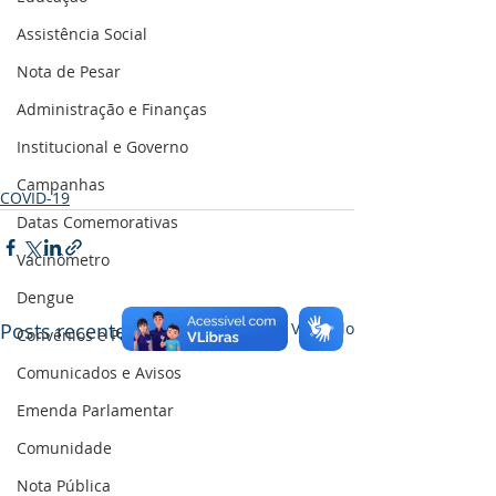
Assistência Social
Nota de Pesar
Administração e Finanças
Institucional e Governo
Campanhas
COVID-19
Datas Comemorativas
Vacinômetro
Dengue
Posts recentes
Ver tudo
Convênios e Parcerias
Comunicados e Avisos
Emenda Parlamentar
Comunidade
Nota Pública