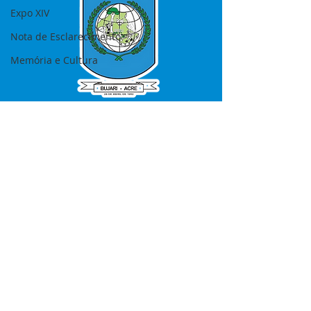
Expo XIV
Nota de Esclarecimento
Memória e Cultura
SERVIÇO DE ATENDIMENTO AO 
CIDADÃO (SIC) E OUVIDORIA
Prefeitura de Bujari - Estado do Acre
CNPJ 84.306.620/0001-43
💻Acesso online: 
SIC 
| 
Fale Conosco
 | 
Ouvidoria
|
Portal de Transparência
📱Fone: +55 (68) 99935-1504 
(Responsável 
Ana Paula Diniz
)
🏢 Rua: José Acrisio Alves de Melo e 
Silva, Cerâmica nº10, CEP: 69.926-072 
Bujari Acre.
📅 Segunda a sexta, das 7h às 13h 