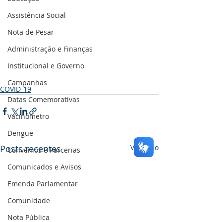
Assistência Social
Nota de Pesar
Administração e Finanças
Institucional e Governo
Campanhas
COVID-19
Datas Comemorativas
Vacinômetro
Dengue
Posts recentes
Ver tudo
Convênios e Parcerias
Comunicados e Avisos
Emenda Parlamentar
Comunidade
Nota Pública