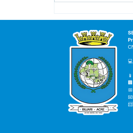
Vice-prefeita e Secretário
de saúde debatem
orientações para combater
o avanço da Covid-19 e
S
casos de Dengue no Bujari
Pr
C
💻
📱
🏢
📅
📧
📨