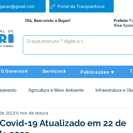
jariac@gmail.com
Portal da Transparência
Olá, Bem-vindo a Bujari!
Prefeito
P
Vice
Apare
O Governo⬇️
Serviços⬇️
T
Publicações 🔽
neamento
Agricultura e Meio Ambiente
Infraestrutura e Ob
 de 2023
0 min de leitura
ucação
Assistência Social
Nota de Pesar
Administra
 Covid-19 Atualizado em 22 de