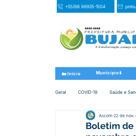
+55(68 99935-1504
pmbu
Município⬇️
🏡 Início
Geral
COVID-19
Saúde e Sa
Ascom
22 de nov.
Desporto Cultura e Lazer
Ed
Boletim de