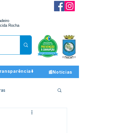
adeiro
cida Rocha
ransparência⬇️
📰Notícias
ras
ção e Finanças