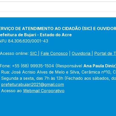
Boletim de Covid-19
Bole
Atualizado em 25 de março
Atua
de 2024
jane
ERVIÇO DE ATENDIMENTO AO CIDADÃO (SIC) E OUVIDOR
efeitura de Bujari - Estado do Acre
NPJ 84.306.620/0001-43
Acesso online: 
SIC 
| 
Fale Conosco
 | 
Ouvidoria
|
Portal de 
Fone: +55 (68) 99935-1504 (Responsável 
Ana Paula Diniz
 Rua: José Acrisio Alves de Melo e Silva, Cerâmica nº10, 
 Segunda a sexta, das 7h às 13h (Fechado aos sábados, do
 
prefeiturabujari2021@gmail.com
 Acesso ao 
Webmail Corporativo