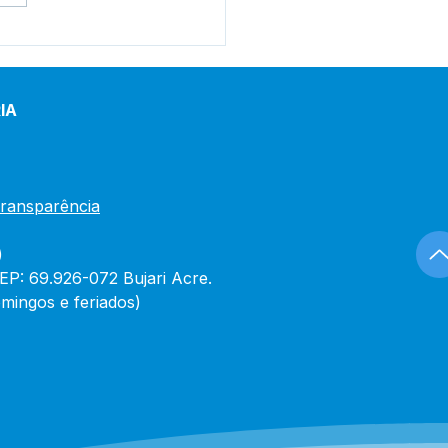
tim de Covid-19
lizado em 30 de
iro de 2024
IA
Transparência
)
CEP: 69.926-072 Bujari Acre.
mingos e feriados)