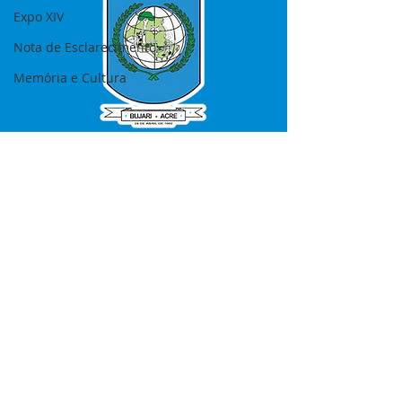
Expo XIV
Nota de Esclarecimento
Memória e Cultura
SERVIÇO DE ATENDIMENTO AO 
CIDADÃO (SIC) E OUVIDORIA
Prefeitura de Bujari - Estado do Acre
CNPJ 84.306.620/0001-43
💻Acesso online: 
SIC 
| 
Fale Conosco
 | 
Ouvidoria
|
Portal de Transparência
📱Fone: +55 (68) 99935-1504 
(Responsável 
Ana Paula Diniz
)
🏢 Rua: José Acrisio Alves de Melo e 
Silva, Cerâmica nº10, CEP: 69.926-072 
Bujari Acre.