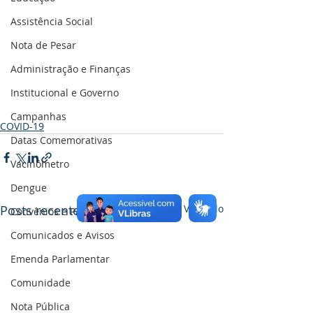
Assistência Social
Nota de Pesar
Administração e Finanças
Institucional e Governo
Campanhas
COVID-19
Datas Comemorativas
Vacinômetro
Dengue
Posts recentes
Ver tudo
Convênios e Parcerias
Comunicados e Avisos
Emenda Parlamentar
Comunidade
Nota Pública