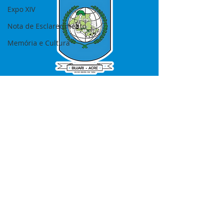
Expo XIV
Nota de Esclarecimento
Memória e Cultura
SERVIÇO DE ATENDIMENTO AO 
CIDADÃO (SIC) E OUVIDORIA
Prefeitura de Bujari - Estado do Acre
CNPJ 84.306.620/0001-43
💻Acesso online: 
SIC 
| 
Fale Conosco
 | 
Ouvidoria
|
Portal de Transparência
📱Fone: +55 (68) 99935-1504 
(Responsável 
Ana Paula Diniz
)
🏢 Rua: José Acrisio Alves de Melo e 
Silva, Cerâmica nº10, CEP: 69.926-072 
Bujari Acre.