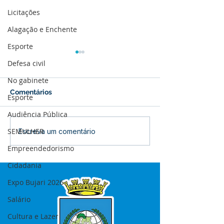
Licitações
Alagação e Enchente
Esporte
Defesa civil
No gabinete
Comentários
Esporte
Audiência Pública
SEMULHER
Boletim de Covid-19
Boletim de Cov
Escreva um comentário
Atualizado em 25 de
Atualizado em 
Empreendedorismo
março de 2024
janeiro de 2024
Cidadania
Expo Bujari 2026
Salário
Cultura e Lazer