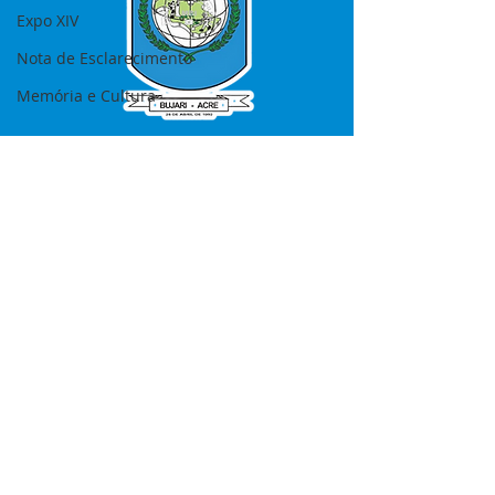
Expo XIV
Nota de Esclarecimento
Memória e Cultura
SERVIÇO DE ATENDIMENTO AO 
CIDADÃO (SIC) E OUVIDORIA
Prefeitura de Bujari - Estado do Acre
CNPJ 84.306.620/0001-43
💻Acesso online: 
SIC 
| 
Fale Conosco
 | 
Ouvidoria
|
Portal de Transparência
📱Fone: +55 (68) 99935-1504 
(Responsável 
Ana Paula Diniz
)
🏢 Rua: José Acrisio Alves de Melo e 
Silva, Cerâmica nº10, CEP: 69.926-072 
Bujari Acre.
📅 Segunda a sexta, das 7h às 13h 
(Fechado aos sábados, domingos e 