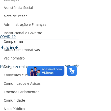
Assistência Social
Nota de Pesar
Administração e Finanças
Institucional e Governo
COVID-19
Campanhas
Datas Comemorativas
Vacinômetro
Posts recentes
Ver tudo
Dengue
Convênios e Parcerias
Comunicados e Avisos
Emenda Parlamentar
Comunidade
Nota Pública