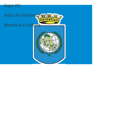
agentes
Expo XIV
Nota de Esclarecimento
Memória e Cultura
SERVIÇO DE ATENDIMENTO AO 
CIDADÃO (SIC) E OUVIDORIA
Prefeitura de Bujari - Estado do Acre
CNPJ 84.306.620/0001-43
💻Acesso online: 
SIC 
| 
Fale Conosco
 | 
Ouvidoria
|
Portal de Transparência