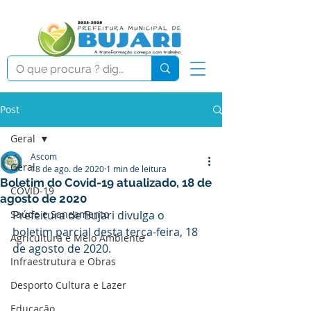
Post
Geral
Ascom
Geral
18 de ago. de 2020
1 min de leitura
Boletim do Covid-19 atualizado, 18 de
COVID-19
agosto de 2020
Saúde e Saneamento
Prefeitura de Bujari divulga o 
boletim parcial desta terça-feira, 18 
Agricultura e Meio Ambiente
de agosto de 2020.
Infraestrutura e Obras
Desporto Cultura e Lazer
Educação