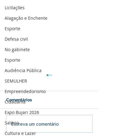
Licitações
Alagação e Enchente
Esporte
Defesa civil
No gabinete
Esporte
Audiência Pública
SEMULHER
Empreendedorismo
Comentários
Cidadania
Expo Bujari 2026
Salário
Bujari intensifica
Entrega de mat
Escreva um comentário
combate às endemias
fortalece a saú
Cultura e Lazer
com capacitação de
inclusão no mu