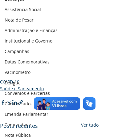
Assistência Social
Nota de Pesar
Administração e Finanças
Institucional e Governo
Campanhas
Datas Comemorativas
Vacinômetro
COVID-19
Dengue
Saúde e Saneamento
Convênios e Parcerias
Comunicados e Avisos
Emenda Parlamentar
Comunidade
Posts recentes
Ver tudo
Nota Pública