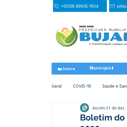
+55(68 99935-1504
pmbu
Município⬇️
🏡 Início
Geral
COVID-19
Saúde e Sa
Ascom
21 de dez.
Desporto Cultura e Lazer
Ed
Boletim do