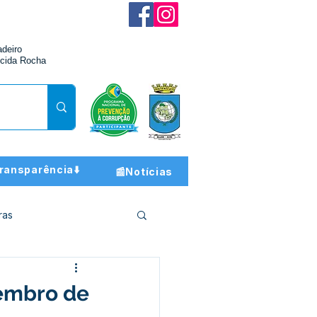
adeiro
cida Rocha
ransparência⬇️
📰Notícias
ras
ção e Finanças
zembro de