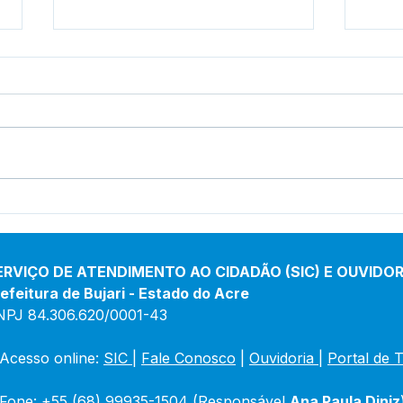
Boletim de Covid-19
Bole
Atualizado em 25 de março
Atua
de 2024
jane
ERVIÇO DE ATENDIMENTO AO CIDADÃO (SIC) E OUVIDOR
efeitura de Bujari - Estado do Acre
NPJ 84.306.620/0001-43
Acesso online: 
SIC 
| 
Fale Conosco
 | 
Ouvidoria
|
Portal de 
Fone: +55 (68) 99935-1504 (Responsável 
Ana Paula Diniz