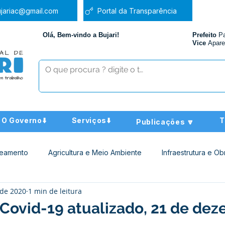
jariac@gmail.com
Portal da Transparência
Olá, Bem-vindo a Bujari!
Prefeito
P
Vice
Apare
O Governo⬇️
Serviços⬇️
T
Publicações 🔽
neamento
Agricultura e Meio Ambiente
Infraestrutura e Ob
 de 2020
1 min de leitura
ucação
Assistência Social
Nota de Pesar
Administra
 Covid-19 atualizado, 21 de de