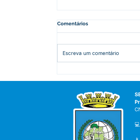
Comentários
Escreva um comentário
Vice-prefeita e Secretário
de saúde debatem
orientações para combater
o avanço da Covid-19 e
S
casos de Dengue no Bujari
Pr
C
💻
📱