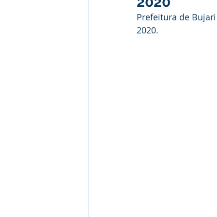
2020
Institucional e Governo
Camp
Prefeitura de Bujar
2020.
Convênios e Parcerias
Comu
Licitações
Alagação e Enche
SEMULHER
Empreendedori