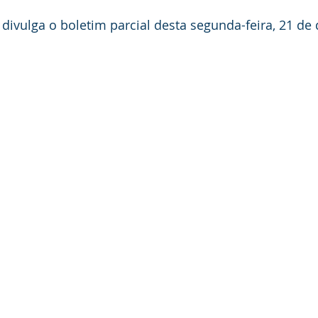
anhas
Datas Comemorativas
Vacinômetro
Dengue
i divulga o boletim parcial desta segunda-feira, 21 d
nicados e Avisos
Emenda Parlamentar
Comunidade
nte
Esporte
Defesa civil
No gabinete
Esporte
smo
Cidadania
Expo Bujari 2026