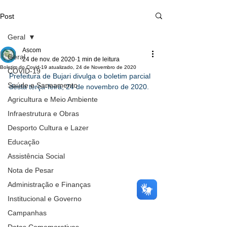
Post
Geral
Ascom
Geral
24 de nov. de 2020
1 min de leitura
Boletim do Covid-19 atualizado, 24 de Novembro de 2020
COVID-19
Prefeitura de Bujari divulga o boletim parcial 
Saúde e Saneamento
desta terça-feira, 24 de novembro de 2020.
Agricultura e Meio Ambiente
Infraestrutura e Obras
Desporto Cultura e Lazer
Educação
Assistência Social
Nota de Pesar
Administração e Finanças
Institucional e Governo
Campanhas
Datas Comemorativas