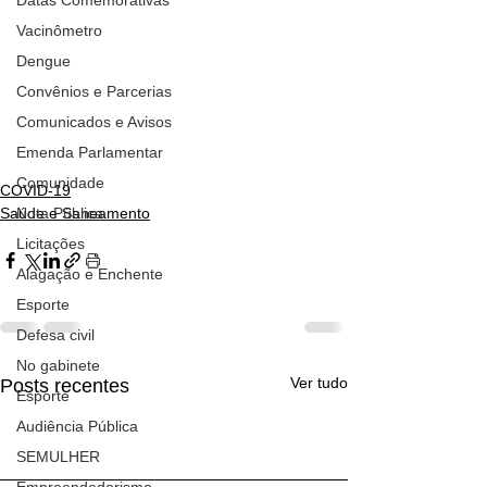
Vacinômetro
Dengue
Convênios e Parcerias
Comunicados e Avisos
Emenda Parlamentar
Comunidade
COVID-19
Saúde e Saneamento
Nota Pública
Licitações
Alagação e Enchente
Esporte
Defesa civil
No gabinete
Ver tudo
Posts recentes
Esporte
Audiência Pública
SEMULHER
Empreendedorismo