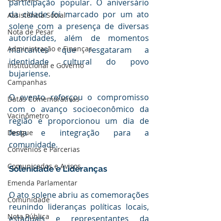
participação popular. O aniversário 
da cidade foi marcado por um ato 
Assistência Social
solene com a presença de diversas 
Nota de Pesar
autoridades, além de momentos 
Administração e Finanças
marcantes que resgataram a 
identidade cultural do povo 
Institucional e Governo
bujariense.
Campanhas
O evento reforçou o compromisso 
Datas Comemorativas
com o avanço socioeconômico da 
Vacinômetro
região e proporcionou um dia de 
festa e integração para a 
Dengue
comunidade.
Convênios e Parcerias
Comunicados e Avisos
Solenidade e Lideranças
Emenda Parlamentar
O ato solene abriu as comemorações 
Comunidade
reunindo lideranças políticas locais, 
Nota Pública
estaduais e representantes da 