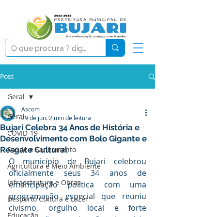
Post
Geral
Ascom
Geral
29 de jun.
2 min de leitura
Bujari Celebra 34 Anos de História e
COVID-19
Desenvolvimento com Bolo Gigante e
Resgate Cultural
Saúde e Saneamento
O município de Bujari celebrou 
Agricultura e Meio Ambiente
oficialmente seus 34 anos de 
Infraestrutura e Obras
emancipação política com uma 
programação especial que reuniu 
Desporto Cultura e Lazer
civismo, orgulho local e forte 
Educação