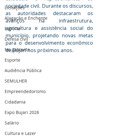
sociedade civil. Durante os discursos, 
Licitações
as autoridades destacaram os 
Alagação e Enchente
avanços na infraestrutura, 
agricultura e assistência social do 
Esporte
município, projetando novas metas 
Defesa civil
para o desenvolvimento econômico 
No gabinete
de Bujari nos próximos anos.
Esporte
Audiência Pública
SEMULHER
Empreendedorismo
Cidadania
Expo Bujari 2026
Salário
Cultura e Lazer