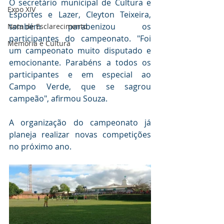
O secretário municipal de Cultura e 
Expo XIV
Esportes e Lazer, Cleyton Teixeira, 
também parabenizou os 
Nota de Esclarecimento
participantes do campeonato. "Foi 
Memória e Cultura
um campeonato muito disputado e 
emocionante. Parabéns a todos os 
participantes e em especial ao 
Campo Verde, que se sagrou 
campeão", afirmou Souza.
A organização do campeonato já 
planeja realizar novas competições 
no próximo ano.