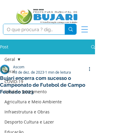
Post
Geral
Ascom
Geral
18 de dez. de 2023
1 min de leitura
Bujari encerra com sucesso o
COVID-19
Campeonato de Futebol de Campo
Fechado 2023
Saúde e Saneamento
Agricultura e Meio Ambiente
Infraestrutura e Obras
Desporto Cultura e Lazer
Educação