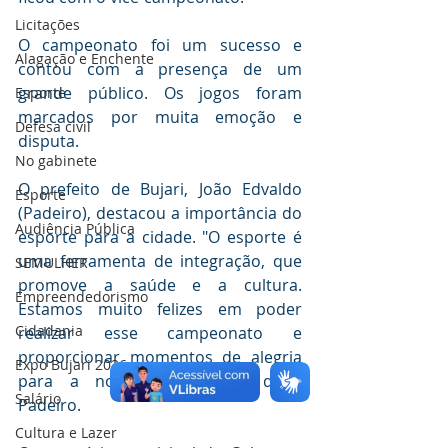
Licitações
O campeonato foi um sucesso e 
Alagação e Enchente
contou com a presença de um 
grande público. Os jogos foram 
Esporte
marcados por muita emoção e 
Defesa civil
disputa.
No gabinete
O prefeito de Bujari, João Edvaldo 
Esporte
(Padeiro), destacou a importância do 
Audiência Pública
esporte para a cidade. "O esporte é 
uma ferramenta de integração, que 
SEMULHER
promove a saúde e a cultura. 
Empreendedorismo
Estamos muito felizes em poder 
Cidadania
realizar esse campeonato e 
proporcionar momentos de alegria 
Expo Bujari 2026
para a nossa população", disse 
Salário
Padeiro.
Cultura e Lazer