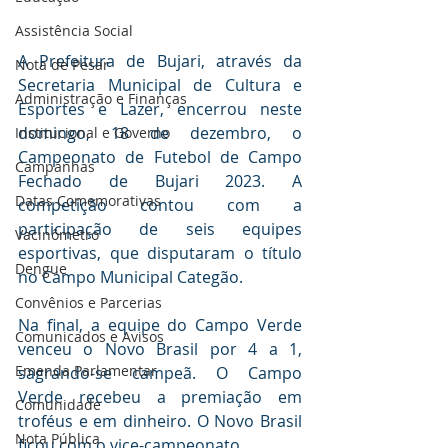
Assistência Social
A Prefeitura de Bujari, através da 
Nota de Pesar
Secretaria Municipal de Cultura e 
Administração e Finanças
Esportes e Lazer, encerrou neste 
domingo, 18 de dezembro, o 
Institucional e Governo
Campeonato de Futebol de Campo 
Campanhas
Fechado de Bujari 2023. A 
Datas Comemorativas
competição contou com a 
participação de seis equipes 
Vacinômetro
esportivas, que disputaram o título 
Dengue
no Campo Municipal Categão.
Convênios e Parcerias
Na final, a equipe do Campo Verde 
Comunicados e Avisos
venceu o Novo Brasil por 4 a 1, 
Emenda Parlamentar
sagrando-se campeã. O Campo 
Verde recebeu a premiação em 
Comunidade
troféus e em dinheiro. O Novo Brasil 
Nota Pública
ficou com o vice-campeonato.