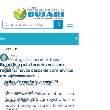
Post
Geral
Ascom
Geral
14 de ago. de 2020
1 min de leitura
Bujari fica pela terceira vez sem
COVID-19
registrar novos casos de coronavírus
em 24 horas
Saúde e Saneamento
Ações de combate a covid-19
Agricultura e Meio Ambiente
Infraestrutura e Obras
Nas últimas 24 horas nenhum caso 
de CORONAVIRUS foi registrado em 
Desporto Cultura e Lazer
nosso município. Esta é a terceira vez 
Educação