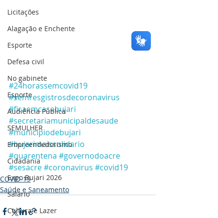
Licitações
Alagação e Enchente
Esporte
Defesa civil
No gabinete
#24horassemcovid19
Esporte
#semresgistrosdecoronavirus
#ficaemcasabujari
Audiência Pública
#secretariamunicipaldesaude
SEMULHER
#municipiodebujari
#bujarimaissolidario
Empreendedorismo
#quarentena
#governodoacre
Cidadania
#sesacre
#coronavirus
#covid19
Expo Bujari 2026
COVID-19
Saúde e Saneamento
Salário
Cultura e Lazer