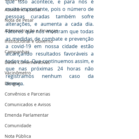
que isso acontece, e para nós é 
muito importante, pois o número de 
Assistência Social
pessoas curadas também sofre 
Nota de Pesar
alterações, e aumenta a cada dia. 
Administração e Finanças
Fatores que nos mostram que todas 
as medidas de combate e prevenção 
Institucional e Governo
a covid-19 em nossa cidade estão 
Campanhas
alcançando resultados favoráveis a 
todos nós. Que continuemos assim, e 
Datas Comemorativas
que nas próximas 24 horas não 
Vacinômetro
registramos nenhum caso da 
doença.
Dengue
Convênios e Parcerias
Comunicados e Avisos
Emenda Parlamentar
Comunidade
Nota Pública