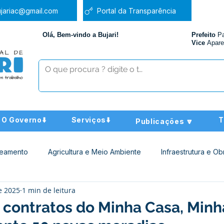
jariac@gmail.com
Portal da Transparência
Olá, Bem-vindo a Bujari!
Prefeito
P
Vice
Apare
O Governo⬇️
Serviços⬇️
T
Publicações 🔽
neamento
Agricultura e Meio Ambiente
Infraestrutura e Ob
e 2025
1 min de leitura
ucação
Assistência Social
Nota de Pesar
Administra
a contratos do Minha Casa, Minh