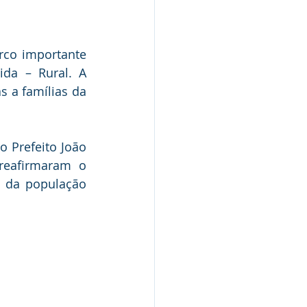
rco importante 
da – Rural. A 
 a famílias da 
Prefeito João 
reafirmaram o 
 da população 