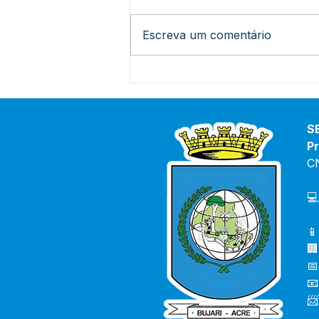
Escreva um comentário
Bujari Celebra 34 Anos de
História e Desenvolvimento
com Bolo Gigante e
Resgate Cultural
S
Pr
C
💻
📱
🏢
📅
📧
📨