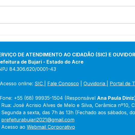
Prefeitura de Bujari reforça
Fund
abastecimento de água
de B
com Operação Pipa
exer
pelo TCE
ERVIÇO DE ATENDIMENTO AO CIDADÃO (SIC) E OUVIDOR
arqu
efeitura de Bujari - Estado do Acre
nece
NPJ 84.306.620/0001-43
Acesso online: 
SIC 
| 
Fale Conosco
 | 
Ouvidoria
|
Portal de 
Fone: +55 (68) 99935-1504 (Responsável 
Ana Paula Diniz
 Rua: José Acrisio Alves de Melo e Silva, Cerâmica nº10, 
 Segunda a sexta, das 7h às 13h (Fechado aos sábados, do
 
prefeiturabujari2021@gmail.com
 Acesso ao 
Webmail Corporativo