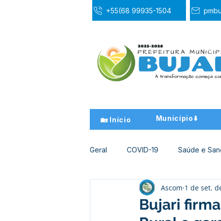
+55(68 99935-1504
pmbu
Município⬇️
🏡 Início
Geral
COVID-19
Saúde e Sa
Ascom
1 de set. d
Desporto Cultura e Lazer
Ed
Bujari firm