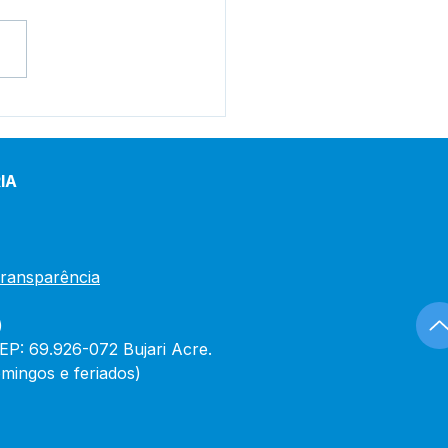
o Municipal de Saude
ujari tem as contas do
icio de 2024 aprovadas
/AC e processo é
IA
ivado sem a
ssidade de plenário
Transparência
)
CEP: 69.926-072 Bujari Acre.
mingos e feriados)