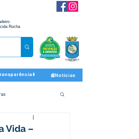
adeiro
cida Rocha
ransparência⬇️
📰Notícias
ras
ção e Finanças
a Vida –