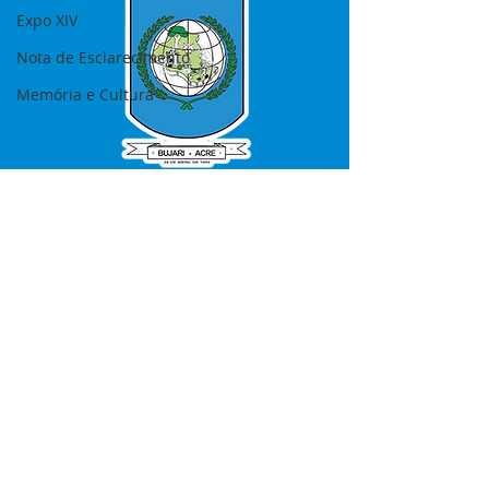
Expo XIV
Nota de Esclarecimento
Memória e Cultura
SERVIÇO DE ATENDIMENTO AO 
CIDADÃO (SIC) E OUVIDORIA
Prefeitura de Bujari - Estado do Acre
CNPJ 84.306.620/0001-43
💻Acesso online: 
SIC 
| 
Fale Conosco
 | 
Ouvidoria
|
Portal de Transparência
📱Fone: +55 (68) 99935-1504 
(Responsável 
Ana Paula Diniz
)
🏢 Rua: José Acrisio Alves de Melo e 
Silva, Cerâmica nº10, CEP: 69.926-072 
Bujari Acre.