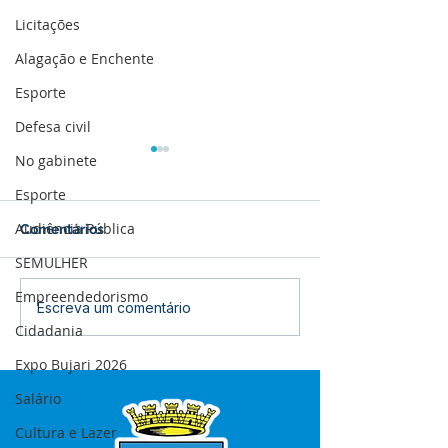
Licitações
Alagação e Enchente
Esporte
Defesa civil
No gabinete
Esporte
Audiência Pública
Comentários
SEMULHER
Empreendedorismo
Prefeitura de Bujari
Bujari intensifi
Escreva um comentário
inaugura reforma do
combate às en
Cidadania
Centro de Saúde
com capacitaç
Expo Bujari 2026
Raimunda Porfírio nesta
agentes
quinta-feira
Salário
Cultura e Lazer