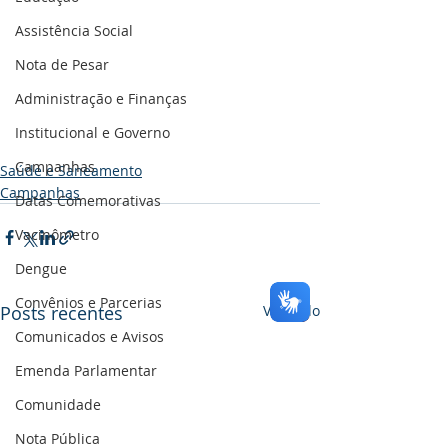
Assistência Social
Nota de Pesar
Administração e Finanças
Institucional e Governo
Campanhas
Saúde e Saneamento
Campanhas
Datas Comemorativas
Vacinômetro
Dengue
Convênios e Parcerias
Posts recentes
Ver tudo
Comunicados e Avisos
Emenda Parlamentar
Comunidade
Nota Pública