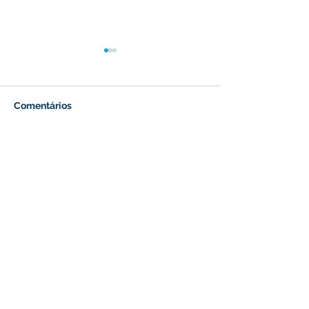
Comentários
Prefeitura inicia
Prefeitura de B
Escreva um comentário
revitalização da Praça
inaugura refor
Adalberto Mendes
Centro de Saú
Pereira
Raimunda Porfí
quinta-feira