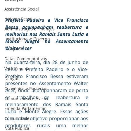
Assistência Social
Nota de Pesar
Prefeito Padeiro e Vice Francisco 
Bessa acompanham reabertura e 
Administração e Finanças
melhorias nos Ramais Santa Luzia e 
Institucional e Governo
Monte Alegre no Assentamento 
Walter Acer
Campanhas
Datas Comemorativas
Na quarta-feira, dia 28 de junho de 
Vacinômetro
2023, o Prefeito Padeiro e o Vice-
Prefeito Francisco Bessa estiveram 
Dengue
presentes no Assentamento Walter 
Convênios e Parcerias
Acer, onde acompanharam de perto 
os trabalhos de reabertura e 
Comunicados e Avisos
melhoramento dos Ramais Santa 
Emenda Parlamentar
Luzia e Monte Alegre. Essas ações 
têm como objetivo proporcionar aos 
Comunidade
produtores rurais uma melhor 
Nota Pública