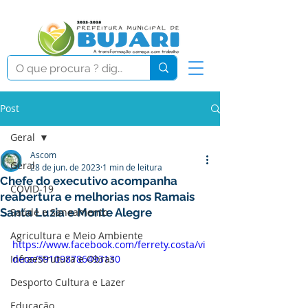
Post
Geral
Ascom
Geral
28 de jun. de 2023
1 min de leitura
Chefe do executivo acompanha
COVID-19
reabertura e melhorias nos Ramais
Santa Luzia e Monte Alegre
Saúde e Saneamento
Agricultura e Meio Ambiente
https://www.facebook.com/ferrety.costa/vi
Infraestrutura e Obras
deos/591098786493130
Desporto Cultura e Lazer
Educação