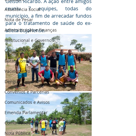
Gelson Ricardo. A ação entre amigos 
reuniu 7 equipes, todas do 
Assistência Social
município, a fim de arrecadar fundos 
Nota de Pesar
para o tratamento de saúde do ex-
Administração e Finanças
atleta bujariense.
Institucional e Governo
Campanhas
Datas Comemorativas
Vacinômetro
Dengue
Convênios e Parcerias
Comunicados e Avisos
Emenda Parlamentar
Comunidade
Nota Pública