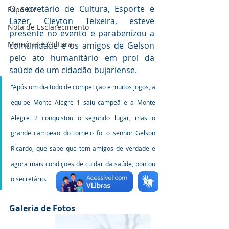
O secretário de Cultura, Esporte e 
Expo XIV
Lazer, Cleyton Teixeira, esteve 
Nota de Esclarecimento
presente no evento e parabenizou a 
Memória e Cultura
comunidade e os amigos de Gelson 
pelo ato humanitário em prol da 
saúde de um cidadão bujariense.
"Após um dia todo de competição e muitos jogos, a 
equipe Monte Alegre 1 saiu campeã e a Monte 
Alegre 2 conquistou o segundo lugar, mas o 
grande campeão do torneio foi o senhor Gelson 
Ricardo, que sabe que tem amigos de verdade e 
agora mais condições de cuidar da saúde, pontou 
o secretário.
Galeria de Fotos