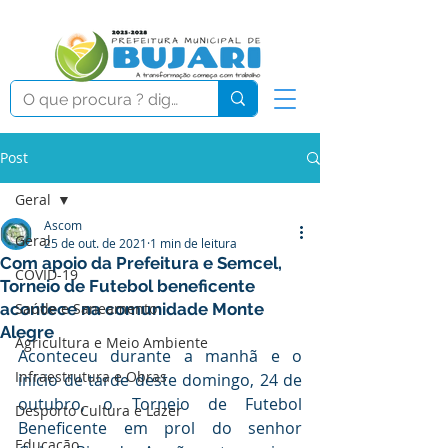
Post
Geral
Ascom
Geral
25 de out. de 2021
1 min de leitura
Com apoio da Prefeitura e Semcel,
COVID-19
Torneio de Futebol beneficente
acontece na comunidade Monte
Saúde e Saneamento
Alegre
Agricultura e Meio Ambiente
Aconteceu durante a manhã e o 
Infraestrutura e Obras
início de tarde deste domingo, 24 de 
outubro, o Torneio de Futebol 
Desporto Cultura e Lazer
Beneficente em prol do senhor 
Educação