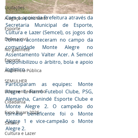
Licitações
Com o apoio da Prefeitura através da 
Alagação e Enchente
Secretaria Municipal de Esporte, 
Esporte
Cultura e Lazer (Semcel), os jogos do 
Defesa civil
Torneio aconteceram no campo da 
comunidade Monte Alegre no 
No gabinete
Assentamento Valter Acer. A Semcel 
Esporte
disponibilizou o árbitro, bola e apoio 
logístico.
Audiência Pública
SEMULHER
Participaram as equipes: Monte 
Alegre 1, Fiarrô Futebol Clube, PSG, 
Empreendedorismo
Alemanha, Canindé Esporte Clube e 
Cidadania
Monte Alegre 2. O campeão do 
Expo Bujari 2026
torneio beneficente foi o Monte 
Alegre 1 e vice-campeão o Monte 
Salário
Alegre 2.
Cultura e Lazer