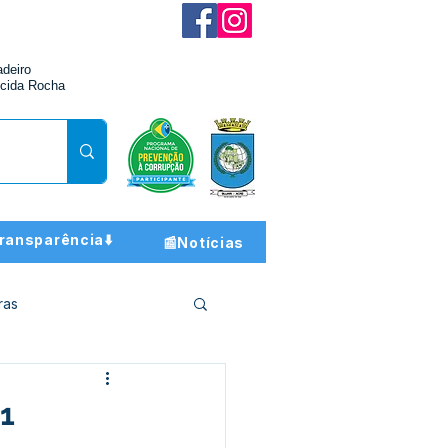
adeiro
cida Rocha
ransparência⬇️
📰Notícias
ras
ção e Finanças
21