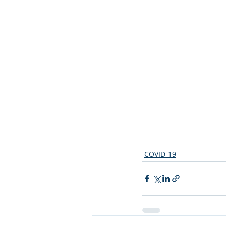
Institucional e Governo
Camp
Convênios e Parcerias
Comu
Licitações
Alagação e Enche
SEMULHER
Empreendedori
COVID-19