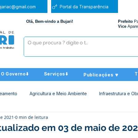
jariac@gmail.com
Portal da Transparência
Olá, Bem-vindo a Bujari!
Prefeito
P
Vice
Apare
O Governo⬇️
Serviços⬇️
T
Publicações 🔽
neamento
Agricultura e Meio Ambiente
Infraestrutura e Ob
de 2021
0 min de leitura
ucação
Assistência Social
Nota de Pesar
Administra
tualizado em 03 de maio de 20