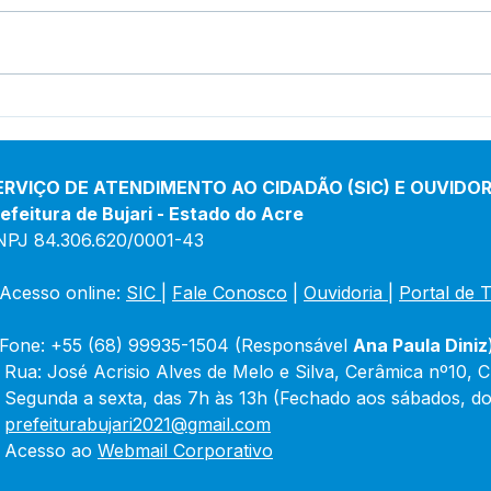
Boletim de Covid-19
Bole
Atualizado em 25 de março
Atua
de 2024
jane
ERVIÇO DE ATENDIMENTO AO CIDADÃO (SIC) E OUVIDOR
efeitura de Bujari - Estado do Acre
NPJ 84.306.620/0001-43
Acesso online: 
SIC 
| 
Fale Conosco
 | 
Ouvidoria
|
Portal de 
Fone: +55 (68) 99935-1504 (Responsável 
Ana Paula Diniz
 Rua: José Acrisio Alves de Melo e Silva, Cerâmica nº10, 
 Segunda a sexta, das 7h às 13h (Fechado aos sábados, do
 
prefeiturabujari2021@gmail.com
 Acesso ao 
Webmail Corporativo