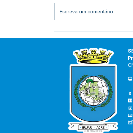
Escreva um comentário
Vice-prefeita e Secretário
de saúde debatem
orientações para combater
o avanço da Covid-19 e
S
casos de Dengue no Bujari
Pr
C
💻
📱
🏢
📅
📧
📨