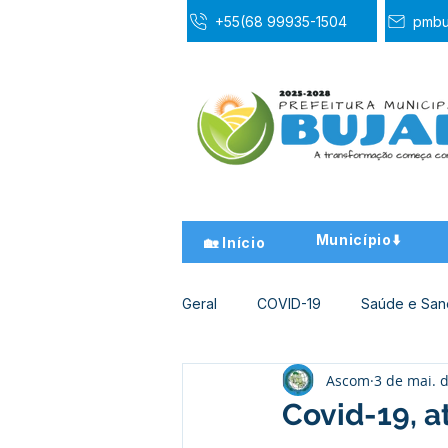
+55(68 99935-1504
pmbu
Município⬇️
🏡 Início
Geral
COVID-19
Saúde e Sa
Ascom
3 de mai. 
Desporto Cultura e Lazer
Ed
Covid-19, a