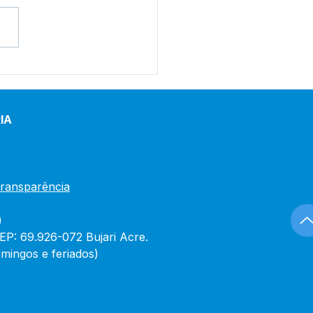
tim de Covid-19
lizado em 30 de
iro de 2024
IA
Transparência
)
CEP: 69.926-072 Bujari Acre.
mingos e feriados)