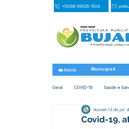
+55(68 99935-1504
pmbu
Município⬇️
🏡 Início
Geral
COVID-19
Saúde e Sa
Ascom
13 de jul. 
Desporto Cultura e Lazer
Ed
Covid-19, a