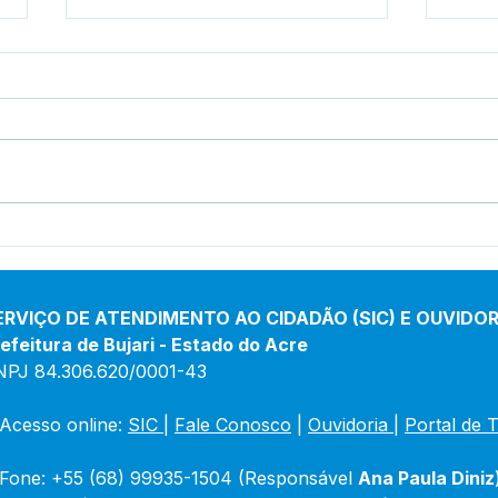
Boletim de Covid-19
Bole
Atualizado em 25 de março
Atua
de 2024
jane
ERVIÇO DE ATENDIMENTO AO CIDADÃO (SIC) E OUVIDOR
efeitura de Bujari - Estado do Acre
NPJ 84.306.620/0001-43
Acesso online: 
SIC 
| 
Fale Conosco
 | 
Ouvidoria
|
Portal de 
Fone: +55 (68) 99935-1504 (Responsável 
Ana Paula Diniz