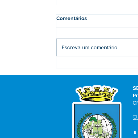
Comentários
Escreva um comentário
Vice-prefeita e Secretário
de saúde debatem
orientações para combater
o avanço da Covid-19 e
S
casos de Dengue no Bujari
Pr
C
💻
📱