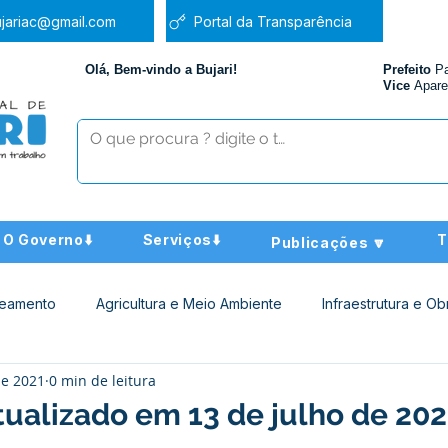
jariac@gmail.com
Portal da Transparência
Olá, Bem-vindo a Bujari!
Prefeito
P
Vice
Apare
O Governo⬇️
Serviços⬇️
T
Publicações 🔽
neamento
Agricultura e Meio Ambiente
Infraestrutura e Ob
de 2021
0 min de leitura
ucação
Assistência Social
Nota de Pesar
Administra
tualizado em 13 de julho de 202