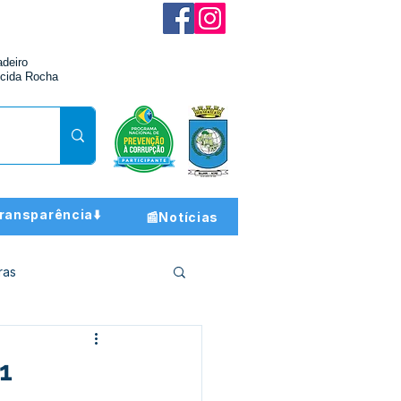
adeiro
cida Rocha
ransparência⬇️
📰Notícias
ras
ção e Finanças
1