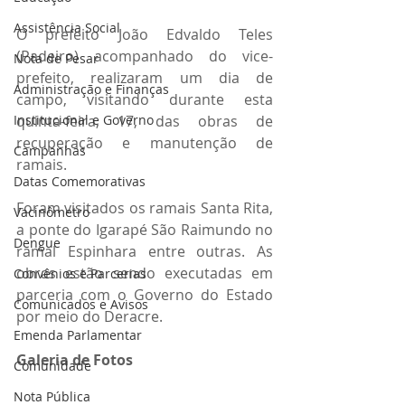
Assistência Social
O prefeito João Edvaldo Teles 
(Padeiro) acompanhado do vice-
Nota de Pesar
prefeito, realizaram um dia de 
Administração e Finanças
campo, visitando durante esta 
quinta-feira, 17, das obras de 
Institucional e Governo
recuperação e manutenção de 
Campanhas
ramais. 
Datas Comemorativas
Foram visitados os ramais Santa Rita, 
Vacinômetro
a ponte do Igarapé São Raimundo no 
Dengue
ramal Espinhara entre outras. As 
obras estão sendo executadas em 
Convênios e Parcerias
parceria com o Governo do Estado 
Comunicados e Avisos
por meio do Deracre.
Emenda Parlamentar
Galeria de Fotos
Comunidade
Nota Pública