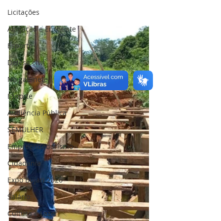
Licitações
Alagação e Enchente
Esporte
Defesa civil
No gabinete
Esporte
Audiência Pública
SEMULHER
Empreendedorismo
Cidadania
Expo Bujari 2026
Salário
Cultura e Lazer