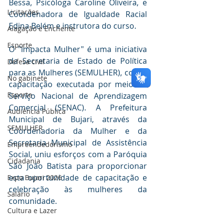
Bessa, Psicóloga Caroline Oliveira, e 
Licitações
Coordenadora de Igualdade Racial 
Edina Belém e instrutora do curso.
Alagação e Enchente
Esporte
O "Impacta Mulher" é uma iniciativa 
da Secretaria de Estado de Política 
Defesa civil
para as Mulheres (SEMULHER), com a 
No gabinete
capacitação executada por meio do 
Esporte
Serviço Nacional de Aprendizagem 
Comercial (SENAC). A Prefeitura 
Audiência Pública
Municipal de Bujari, através da 
SEMULHER
Coordenadoria da Mulher e da 
Secretaria Municipal de Assistência 
Empreendedorismo
Social, uniu esforços com a Paróquia 
Cidadania
São João Batista para proporcionar 
esta oportunidade de capacitação e 
Expo Bujari 2026
celebração às mulheres da 
Salário
comunidade.
Cultura e Lazer