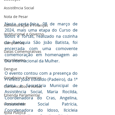
Assistência Social
Nota de Pesar
Nesta sexta-feira, 08 de março de 
Administração e Finanças
2024, mais uma etapa do Curso de 
Institucional e Governo
Bolos e Tortas, realizado na cozinha 
da Paróquia São João Batista, foi 
Campanhas
encerrada com uma comovente 
Datas Comemorativas
comemoração em homenagem ao 
Vacinômetro
Dia Internacional da Mulher.
Dengue
O evento contou com a presença do 
Convênios e Parcerias
Prefeito João Edvaldo (Padeiro), da 1ª 
dama e Secretária Municipal de 
Comunicados e Avisos
Assistência Social, Maria Rocilda, 
Emenda Parlamentar
Coordenadora do Cras, Angelina, 
Assistente Social Patrícia, 
Comunidade
Coordenadora do Idoso, Ilcicleia 
Nota Pública