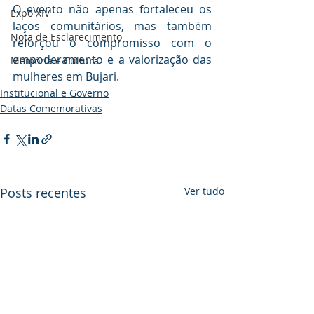
O evento não apenas fortaleceu os 
Expo XIV
laços comunitários, mas também 
Nota de Esclarecimento
reforçou o compromisso com o 
empoderamento e a valorização das 
Memória e Cultura
mulheres em Bujari.
Institucional e Governo
Datas Comemorativas
Posts recentes
Ver tudo