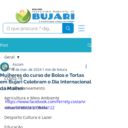
Post
Geral
Ascom
Geral
8 de mar. de 2024
1 min de leitura
Mulheres do curso de Bolos e Tortas
COVID-19
em Bujari Celebram o Dia Internacional
da Mulher
Saúde e Saneamento
Agricultura e Meio Ambiente
https://www.facebook.com/ferrety.costa/vi
Infraestrutura e Obras
deos/24968263209484122
Desporto Cultura e Lazer
Educação