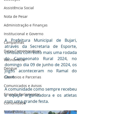
Assistência Social
Nota de Pesar
Administração e Finanças
Institucional e Governo
A Prefeitura Municipal de Bujari, 
Campanhas
através da Secretaria de Esporte, 
Datas Comemorativas
conduziu com êxito mais uma rodada 
do Campeonato Rural 2024, no 
Vacinômetro
domingo dia 09 de junho de 2024, os 
Dengue
jogos aconteceram no Ramal do 
Ouro. 
Convênios e Parcerias
Comunicados e Avisos
A comunidade como sempre recebeu 
Emenda Parlamentar
a equipe organizadora e os atletas 
com uma grande festa.
Comunidade
Nota Pública