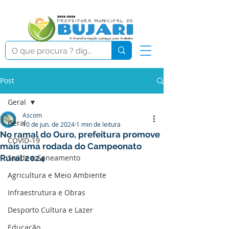
Post
Geral
Ascom
Geral
10 de jun. de 2024
1 min de leitura
No ramal do Ouro, prefeitura promove
COVID-19
mais uma rodada do Campeonato
Rural 2024
Saúde e Saneamento
Agricultura e Meio Ambiente
Infraestrutura e Obras
Desporto Cultura e Lazer
Educação