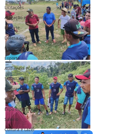
Licitações
Alagação e Enchente
Esporte
Defesa civil
No gabinete
Esporte
Audiência Pública
SEMULHER
Empreendedorismo
Cidadania
Expo Bujari 2026
Salário
Cultura e Lazer