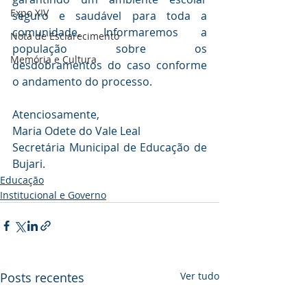
Expo XIV
seguro e saudável para toda a 
comunidade. Informaremos a 
Nota de Esclarecimento
população sobre os 
Memória e Cultura
desdobramentos do caso conforme 
o andamento do processo.
Atenciosamente,
Maria Odete do Vale Leal 
Secretária Municipal de Educação de 
Bujari.
Educação
Institucional e Governo
Posts recentes
Ver tudo