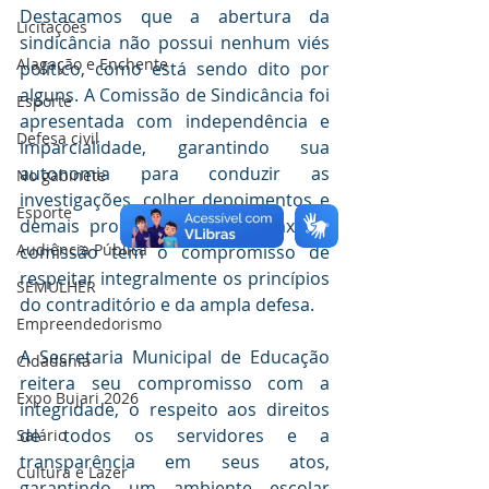
Destacamos que a abertura da 
Licitações
sindicância não possui nenhum viés 
Alagação e Enchente
político, como está sendo dito por 
alguns. A Comissão de Sindicância foi 
Esporte
apresentada com independência e 
Defesa civil
imparcialidade, garantindo sua 
autonomia para conduzir as 
No gabinete
investigações, colher depoimentos e 
Esporte
demais procedimentos de praxe. A 
Audiência Pública
comissão tem o compromisso de 
respeitar integralmente os princípios 
SEMULHER
do contraditório e da ampla defesa.
Empreendedorismo
A Secretaria Municipal de Educação 
Cidadania
reitera seu compromisso com a 
Expo Bujari 2026
integridade, o respeito aos direitos 
de todos os servidores e a 
Salário
transparência em seus atos, 
Cultura e Lazer
garantindo um ambiente escolar 