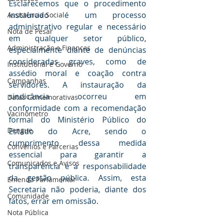
Esclarecemos que o procedimento 
instaurado é um processo 
Assistência Social
administrativo regular e necessário 
Nota de Pesar
em qualquer setor público, 
Administração e Finanças
especialmente diante de denúncias 
consideradas graves, como de 
Institucional e Governo
assédio moral e coação contra 
Campanhas
servidores. A instauração da 
sindicância ocorreu em 
Datas Comemorativas
conformidade com a recomendação 
Vacinômetro
formal do Ministério Público do 
Dengue
Estado do Acre, sendo o 
cumprimento dessa medida 
Convênios e Parcerias
essencial para garantir a 
Comunicados e Avisos
transparência e a responsabilidade 
da gestão pública. Assim, esta 
Emenda Parlamentar
Secretaria não poderia, diante dos 
Comunidade
fatos, errar em omissão.
Nota Pública