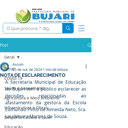
Post
Geral
Ascom
Geral
25 de out. de 2024
1 min de leitura
NOTA DE ESCLARECIMENTO
COVID-19
A Secretaria Municipal de Educação 
Saúde e Saneamento
do Bujari vem a público esclarecer as 
decisões relacionadas ao 
Agricultura e Meio Ambiente
afastamento da gestora da Escola 
Infraestrutura e Obras
Edmundo Pinto de Almeida Neto, Sra. 
Leudimara Martins de Souza.
Desporto Cultura e Lazer
Educação