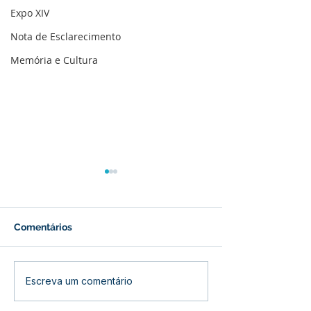
Expo XIV
Nota de Esclarecimento
Memória e Cultura
Comentários
Prefeitura inicia
Prefeitura de B
Escreva um comentário
revitalização da Praça
inaugura refor