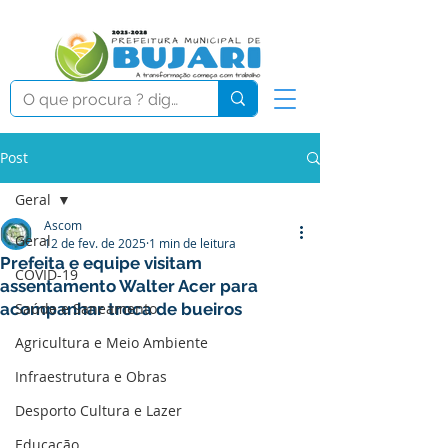
Post
Geral
Ascom
Geral
12 de fev. de 2025
1 min de leitura
Prefeita e equipe visitam
COVID-19
assentamento Walter Acer para
acompanhar troca de bueiros
Saúde e Saneamento
Agricultura e Meio Ambiente
Infraestrutura e Obras
Desporto Cultura e Lazer
Educação