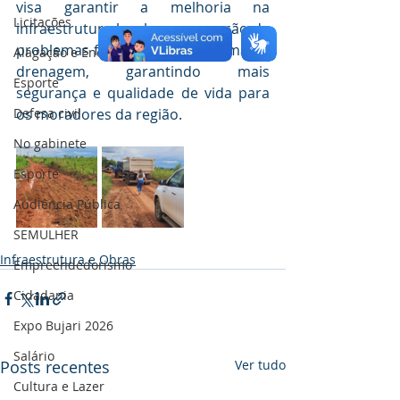
visa garantir a melhoria na 
Licitações
infraestrutura local e a prevenção de 
problemas futuros com o sistema de 
Alagação e Enchente
drenagem, garantindo mais 
Esporte
segurança e qualidade de vida para 
os moradores da região.
Defesa civil
No gabinete
Esporte
Audiência Pública
SEMULHER
Infraestrutura e Obras
Empreendedorismo
Cidadania
Expo Bujari 2026
Salário
Posts recentes
Ver tudo
Cultura e Lazer