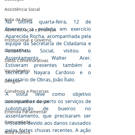
Assistência Social
Nota de Pesar
Na última quarta-feira, 12 de 
fevereiro, a prefeita em exercício 
Administração e Finanças
Aparecida Rocha, acompanhada pela 
Institucional e Governo
equipe da Secretaria de Cidadania e 
Assistência Social, visitou o 
Campanhas
Assentamento Walter Acer. 
Datas Comemorativas
Estiveram presentes também a 
Vacinômetro
secretária Nayara Cardoso e o 
secretário de Obras, João Ítalo.
Dengue
Convênios e Parcerias
A visita teve como objetivo 
acompanhar de perto os serviços de 
Comunicados e Avisos
substituição de bueiros no 
Emenda Parlamentar
assentamento, que precisaram ser 
Comunidade
trocados devido aos danos causados 
pelas fortes chuvas recentes. A ação 
Nota Pública