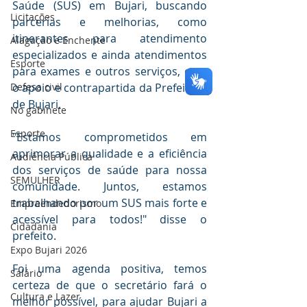
Saúde (SUS) em Bujari, buscando 
Licitações
parcerias e melhorias, como 
itinerantes para atendimento 
Alagação e Enchente
especializados e ainda atendimentos 
Esporte
para exames e outros serviços, com 
o apoio e contrapartida da Prefeitura 
Defesa civil
de Bujari.
No gabinete
Esporte
"Estamos comprometidos em 
aprimorar a qualidade e a eficiência 
Audiência Pública
dos serviços de saúde para nossa 
SEMULHER
comunidade. Juntos, estamos 
trabalhando por um SUS mais forte e 
Empreendedorismo
acessível para todos!" disse o 
Cidadania
prefeito.
Expo Bujari 2026
Foi uma agenda positiva, temos 
Salário
certeza de que o secretário fará o 
Cultura e Lazer
melhor possível, para ajudar Bujari a 