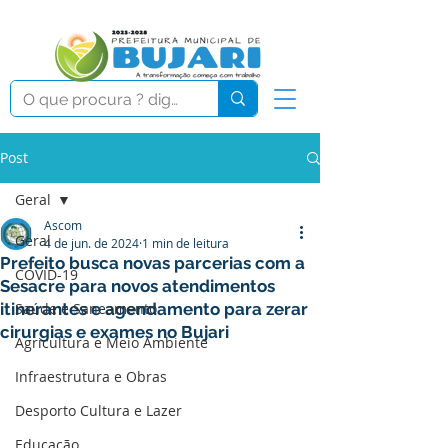
Post
Geral
Ascom
Geral
4 de jun. de 2024
1 min de leitura
Prefeito busca novas parcerias com a
COVID-19
Sesacre para novos atendimentos
itinerantes e agendamento para zerar
Saúde e Saneamento
cirurgias e exames no Bujari
Agricultura e Meio Ambiente
Infraestrutura e Obras
Desporto Cultura e Lazer
Educação