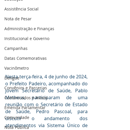
Assistência Social
Nota de Pesar
Administração e Finanças
Institucional e Governo
Campanhas
Datas Comemorativas
Vacinômetro
Nesta terça-feira, 4 de junho de 2024, 
Dengue
o Prefeito Padeiro, acompanhado do 
Convênios e Parcerias
jovem Secretário de Saúde, Pablo 
Matheus, participaram de uma 
Comunicados e Avisos
reunião com o Secretário de Estado 
Emenda Parlamentar
de Saúde, Pedro Pascoal, para 
Comunidade
discutir o andamento dos 
atendimentos via Sistema Único de 
Nota Pública