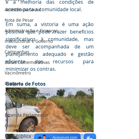
e a melhoria das condições de 
acesso para a comunidade local.
Assistência Social
Nota de Pesar
Em suma, a vistoria é uma ação 
Administração e Finanças
positiva que pode trazer benefícios 
significativos à comunidade, mas 
Institucional e Governo
deve ser acompanhada de um 
Campanhas
planejamento adequado e gestão 
eficiente dos recursos para 
Datas Comemorativas
minimizar os contras.
Vacinômetro
Dengue
Galeria de Fotos
Convênios e Parcerias
Comunicados e Avisos
Emenda Parlamentar
Comunidade
Nota Pública