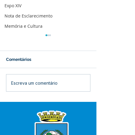
Expo XIV
Nota de Esclarecimento
Memória e Cultura
Comentários
Prefeitura inicia
Prefeitura de B
Escreva um comentário
revitalização da Praça
inaugura refor
Adalberto Mendes
Centro de Saú
Pereira
Raimunda Porfí
quinta-feira