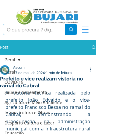
Post
Geral
Ascom
Geral
17 de mai. de 2024
1 min de leitura
Prefeito e vice realizam vistoria no
COVID-19
ramal do Cabral
Saúde e Saneamento
A vistoria técnica realizada pelo 
prefeito João Edvaldo e o vice-
Agricultura e Meio Ambiente
prefeito Francisco Bessa no ramal do 
Infraestrutura e Obras
Cabral, demonstrando a 
preocupação da administração 
Desporto Cultura e Lazer
municipal com a infraestrutura rural 
Educação