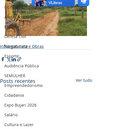
Licitações
Alagação e Enchente
Esporte
Defesa civil
No gabinete
Infraestrutura e Obras
Esporte
Audiência Pública
SEMULHER
Posts recentes
Ver tudo
Empreendedorismo
Cidadania
Expo Bujari 2026
Salário
Cultura e Lazer