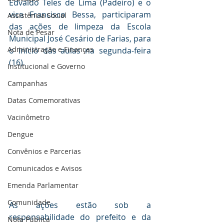
Edvaldo Teles de Lima (Padeiro) e o 
vice Francisco Bessa, participaram 
Assistência Social
das ações de limpeza da Escola 
Nota de Pesar
Municipal José Cesário de Farias, para 
Administração e Finanças
o início das aulas na segunda-feira 
(16).
Institucional e Governo
Campanhas
Datas Comemorativas
Vacinômetro
Dengue
Convênios e Parcerias
Comunicados e Avisos
Emenda Parlamentar
Comunidade
As ações estão sob a 
responsabilidade do prefeito e da 
Nota Pública