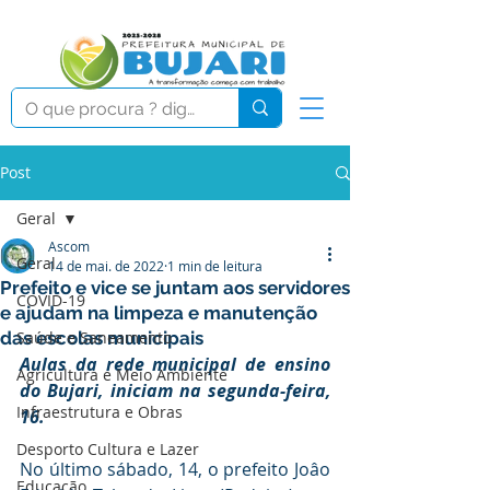
Post
Geral
Ascom
Geral
14 de mai. de 2022
1 min de leitura
Prefeito e vice se juntam aos servidores
COVID-19
e ajudam na limpeza e manutenção
das escolas municipais
Saúde e Saneamento
Aulas da rede municipal de ensino 
Agricultura e Meio Ambiente
do Bujari, iniciam na segunda-feira, 
Infraestrutura e Obras
16.
Desporto Cultura e Lazer
No último sábado, 14, o prefeito Joâo 
Educação