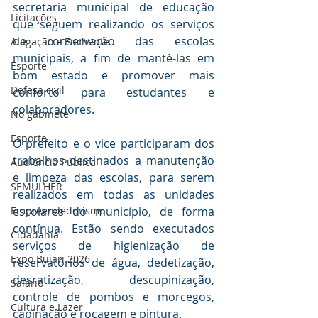
secretaria municipal de educação 
Licitações
que seguem realizando os serviços 
de conservação das escolas 
Alagação e Enchente
municipais, a fim de mantê-las em 
Esporte
bom estado e promover mais 
Defesa civil
conforto para estudantes e 
colaboradores. 
No gabinete
Esporte
O prefeito e o vice participaram dos 
trabalhos destinados a manutenção 
Audiência Pública
e limpeza das escolas, para serem 
SEMULHER
realizados em todas as unidades 
Empreendedorismo
escolares do município, de forma 
contínua. Estão sendo executados 
Cidadania
serviços de higienização de 
Expo Bujari 2026
reservatórios de água, dedetização, 
desratização, descupinização, 
Salário
controle de pombos e morcegos, 
Cultura e Lazer
capinação e roçagem e pintura. 