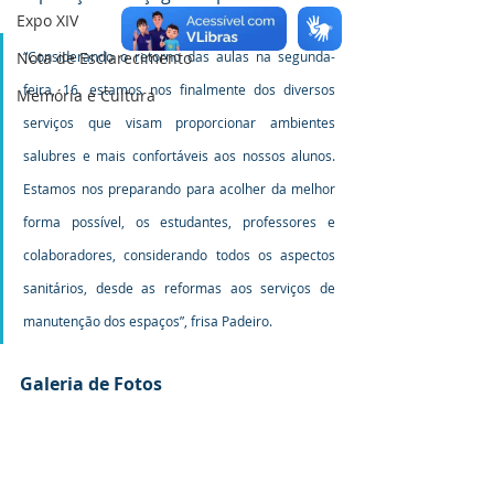
Expo XIV
Nota de Esclarecimento
“Considerando o retorno das aulas na segunda-
feira, 16, estamos nos finalmente dos diversos 
Memória e Cultura
serviços que visam proporcionar ambientes 
salubres e mais confortáveis aos nossos alunos. 
Estamos nos preparando para acolher da melhor 
forma possível, os estudantes, professores e 
colaboradores, considerando todos os aspectos 
sanitários, desde as reformas aos serviços de 
manutenção dos espaços”, frisa Padeiro.
Galeria de Fotos