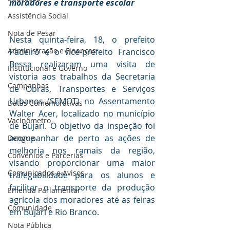
moradores e transporte escolar
Assistência Social
Nota de Pesar
Nesta quinta-feira, 18, o prefeito 
Administração e Finanças
Padeiro e o vice-prefeito Francisco 
Bessa realizaram uma visita de 
Institucional e Governo
vistoria aos trabalhos da Secretaria 
Campanhas
de Obras, Transportes e Serviços 
Urbanos (SEMOT) no Assentamento 
Datas Comemorativas
Walter Acer, localizado no município 
Vacinômetro
de Bujari. O objetivo da inspeção foi 
acompanhar de perto as ações de 
Dengue
melhoria nos ramais da região, 
Convênios e Parcerias
visando proporcionar uma maior 
Comunicados e Avisos
trafegabilidade para os alunos e 
facilitar o transporte da produção 
Emenda Parlamentar
agrícola dos moradores até as feiras 
Comunidade
em Bujari e Rio Branco.
Nota Pública