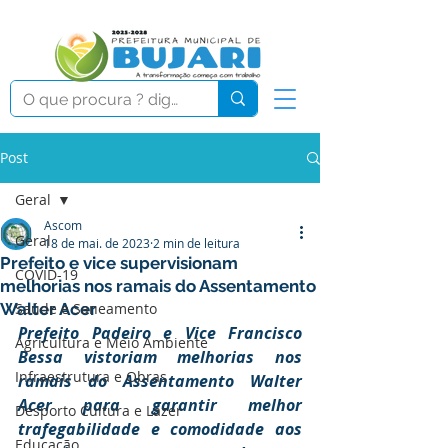
Post
Geral
Ascom
Geral
18 de mai. de 2023
2 min de leitura
Prefeito e vice supervisionam
COVID-19
melhorias nos ramais do Assentamento
Walter Acer
Saúde e Saneamento
Prefeito Padeiro e Vice Francisco 
Agricultura e Meio Ambiente
Bessa vistoriam melhorias nos 
Infraestrutura e Obras
ramais do Assentamento Walter 
Acer para garantir melhor 
Desporto Cultura e Lazer
trafegabilidade e comodidade aos 
Educação