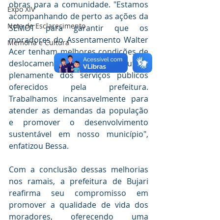
obras para a comunidade. "Estamos 
Expo XIV
acompanhando de perto as ações da 
Nota de Esclarecimento
SEMOT para garantir que os 
moradores do Assentamento Walter 
Memória e Cultura
Acer tenham melhores condições de 
deslocamento e possam usufruir 
plenamente dos serviços públicos 
oferecidos pela prefeitura. 
Trabalhamos incansavelmente para 
atender as demandas da população 
e promover o desenvolvimento 
sustentável em nosso município", 
enfatizou Bessa.
Com a conclusão dessas melhorias 
nos ramais, a prefeitura de Bujari 
reafirma seu compromisso em 
promover a qualidade de vida dos 
moradores, oferecendo uma 