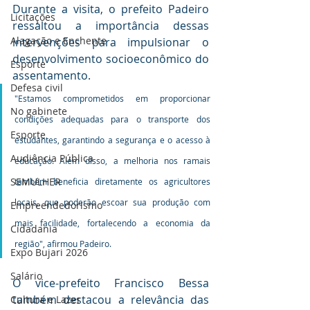
Durante a visita, o prefeito Padeiro 
Licitações
ressaltou a importância dessas 
Alagação e Enchente
intervenções para impulsionar o 
desenvolvimento socioeconômico do 
Esporte
assentamento. 
Defesa civil
"Estamos comprometidos em proporcionar 
No gabinete
condições adequadas para o transporte dos 
Esporte
estudantes, garantindo a segurança e o acesso à 
Audiência Pública
educação. Além disso, a melhoria nos ramais 
SEMULHER
também beneficia diretamente os agricultores 
locais, que poderão escoar sua produção com 
Empreendedorismo
mais facilidade, fortalecendo a economia da 
Cidadania
região", afirmou Padeiro.
Expo Bujari 2026
Salário
O vice-prefeito Francisco Bessa 
também destacou a relevância das 
Cultura e Lazer