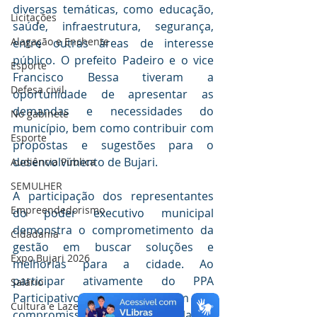
diversas temáticas, como educação, 
Licitações
saúde, infraestrutura, segurança, 
Alagação e Enchente
entre outras áreas de interesse 
público. O prefeito Padeiro e o vice 
Esporte
Francisco Bessa tiveram a 
Defesa civil
oportunidade de apresentar as 
demandas e necessidades do 
No gabinete
município, bem como contribuir com 
Esporte
propostas e sugestões para o 
desenvolvimento de Bujari.
Audiência Pública
SEMULHER
A participação dos representantes 
Empreendedorismo
do poder executivo municipal 
demonstra o comprometimento da 
Cidadania
gestão em buscar soluções e 
Expo Bujari 2026
melhorias para a cidade. Ao 
participar ativamente do PPA 
Salário
Participativo, eles reforçam o 
Cultura e Lazer
compromisso de ouvir a população, 