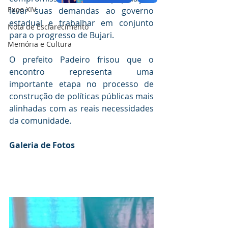
Expo XIV
levar suas demandas ao governo 
estadual e trabalhar em conjunto 
Nota de Esclarecimento
para o progresso de Bujari. 
Memória e Cultura
O prefeito Padeiro frisou que o 
encontro representa uma 
importante etapa no processo de 
construção de políticas públicas mais 
alinhadas com as reais necessidades 
da comunidade.
Galeria de Fotos