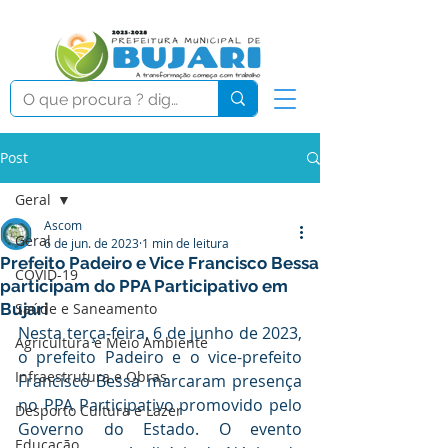
Post
Geral
Ascom
Geral
6 de jun. de 2023
1 min de leitura
Prefeito Padeiro e Vice Francisco Bessa
COVID-19
participam do PPA Participativo em
Bujari
Saúde e Saneamento
Nesta terça-feira, 6 de junho de 2023, 
Agricultura e Meio Ambiente
o prefeito Padeiro e o vice-prefeito 
Infraestrutura e Obras
Francisco Bessa marcaram presença 
no PPA Participativo promovido pelo 
Desporto Cultura e Lazer
Governo do Estado. O evento 
Educação