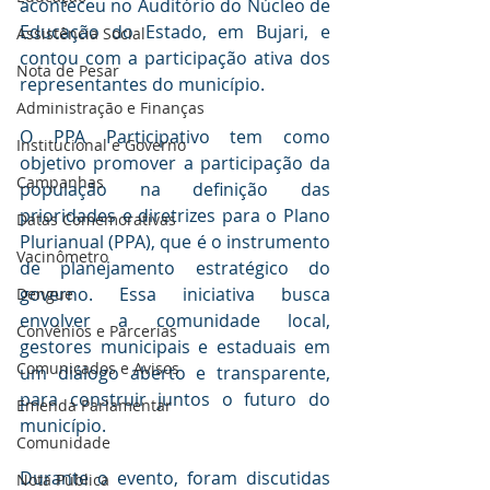
aconteceu no Auditório do Núcleo de 
Educação do Estado, em Bujari, e 
Assistência Social
contou com a participação ativa dos 
Nota de Pesar
representantes do município.
Administração e Finanças
O PPA Participativo tem como 
Institucional e Governo
objetivo promover a participação da 
Campanhas
população na definição das 
prioridades e diretrizes para o Plano 
Datas Comemorativas
Plurianual (PPA), que é o instrumento 
Vacinômetro
de planejamento estratégico do 
governo. Essa iniciativa busca 
Dengue
envolver a comunidade local, 
Convênios e Parcerias
gestores municipais e estaduais em 
Comunicados e Avisos
um diálogo aberto e transparente, 
para construir juntos o futuro do 
Emenda Parlamentar
município.
Comunidade
Durante o evento, foram discutidas 
Nota Pública