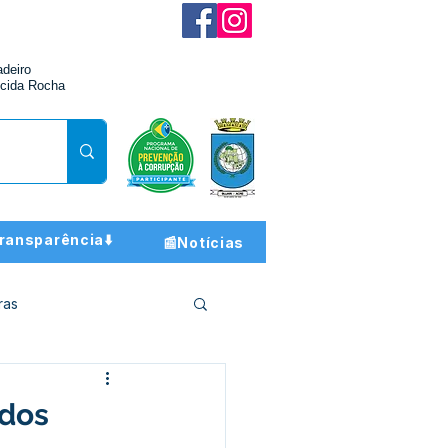
adeiro
cida Rocha
ransparência⬇️
📰Notícias
ras
ção e Finanças
 dos