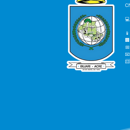
C
💻
📱
🏢
📅
📧
📨