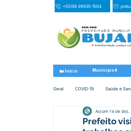
+55(68 99935-1504
pmbu
Município⬇️
🏡 Início
Geral
COVID-19
Saúde e Sa
Ascom
14 de dez.
Desporto Cultura e Lazer
Ed
Prefeito vis