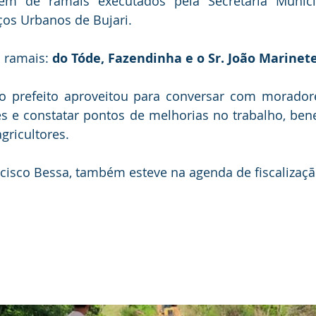
em de ramais executados pela Secretaria Munici
ços Urbanos de Bujari.
 ramais: 
do Tóde, Fazendinha e o Sr. João Marinet
 prefeito aproveitou para conversar com moradores
es e constatar pontos de melhorias no trabalho, bene
gricultores.
ncisco Bessa, também esteve na agenda de fiscalizaçã