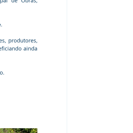
pal de Obras, 
e
. 
, produtores, 
ficiando ainda 
o.