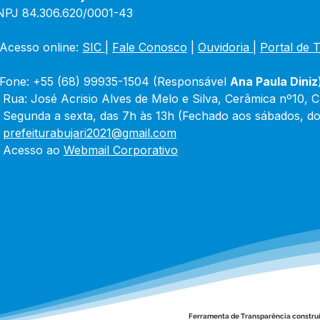
NPJ 84.306.620/0001-43
Acesso online: 
SIC 
| 
Fale Conosco
 | 
Ouvidoria
|
Portal de 
Fone: +55 (68) 99935-1504 (Responsável 
Ana Paula Diniz
 Rua: José Acrisio Alves de Melo e Silva, Cerâmica nº10, 
 Segunda a sexta, das 7h às 13h (Fechado aos sábados, do
 
prefeiturabujari2021@gmail.com
 Acesso ao 
Webmail Corporativo
Ferramenta de Transparência constru