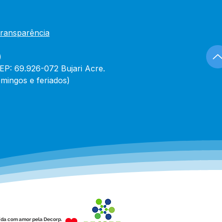
Transparência
)
CEP: 69.926-072 Bujari Acre.
mingos e feriados)
ída com amor pela Decorp.