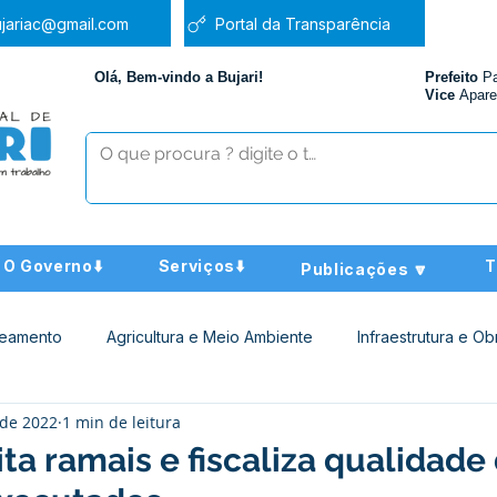
jariac@gmail.com
Portal da Transparência
Olá, Bem-vindo a Bujari!
Prefeito
P
Vice
Apare
O Governo⬇️
Serviços⬇️
T
Publicações 🔽
neamento
Agricultura e Meio Ambiente
Infraestrutura e Ob
 de 2022
1 min de leitura
ucação
Assistência Social
Nota de Pesar
Administra
ita ramais e fiscaliza qualidade