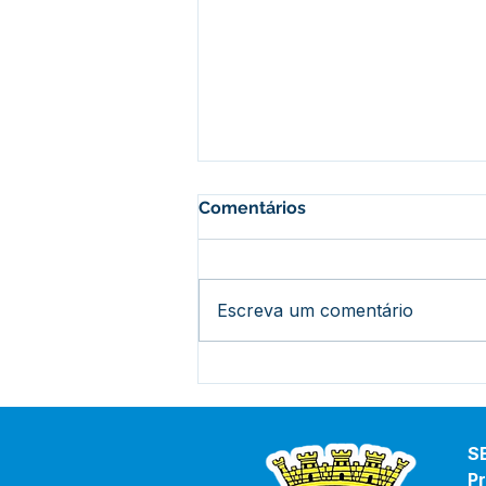
Comentários
Escreva um comentário
Prefeito acompanha início
das obras no Ramal Abib
Cury: mais segurança e
apoio aos produtores rurais
S
Pr