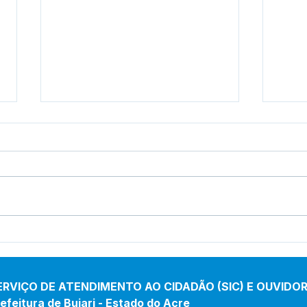
Prefeitura inicia
Pref
revitalização da Praça
inau
Adalberto Mendes Pereira
de 
Porf
ERVIÇO DE ATENDIMENTO AO CIDADÃO (SIC) E OUVIDOR
efeitura de Bujari - Estado do Acre