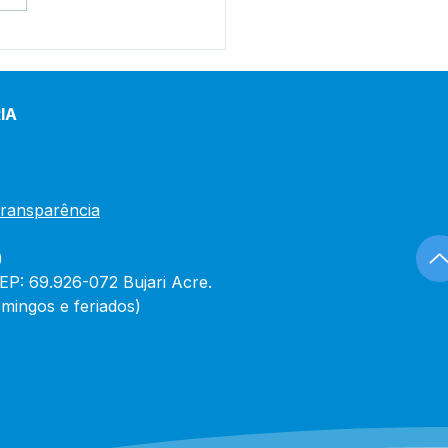
eitura de Bujari
gura reforma do Centro
Saúde Raimunda
írio nesta quinta-feira
IA
Transparência
)
CEP: 69.926-072 Bujari Acre.
mingos e feriados)