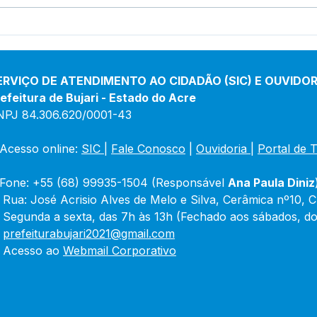
Prefeitura inicia
Pref
revitalização da Praça
inau
Adalberto Mendes Pereira
de 
Porf
ERVIÇO DE ATENDIMENTO AO CIDADÃO (SIC) E OUVIDOR
efeitura de Bujari - Estado do Acre
NPJ 84.306.620/0001-43
Acesso online: 
SIC 
| 
Fale Conosco
 | 
Ouvidoria
|
Portal de 
Fone: +55 (68) 99935-1504 (Responsável 
Ana Paula Diniz
 Rua: José Acrisio Alves de Melo e Silva, Cerâmica nº10, 
 Segunda a sexta, das 7h às 13h (Fechado aos sábados, do
 
prefeiturabujari2021@gmail.com
 Acesso ao 
Webmail Corporativo