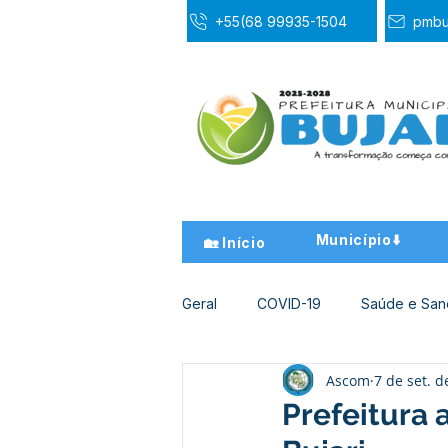
+55(68 99935-1504
pmbu
Município⬇️
🏡 Início
Geral
COVID-19
Saúde e Sa
Ascom
7 de set. d
Desporto Cultura e Lazer
Ed
Prefeitura 