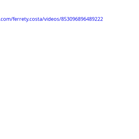
anhas
Datas Comemorativas
Vacinômetro
Dengue
.com/ferrety.costa/videos/853096896489222
nicados e Avisos
Emenda Parlamentar
Comunidade
nte
Esporte
Defesa civil
No gabinete
Esporte
smo
Cidadania
Expo Bujari 2026