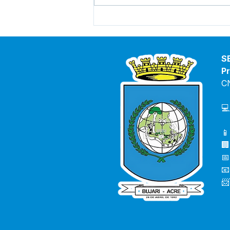
Prefeito acompanha início
das obras no Ramal Abib
Cury: mais segurança e
apoio aos produtores rurais
S
Pr
C
💻
📱
🏢
📅
📧
📨