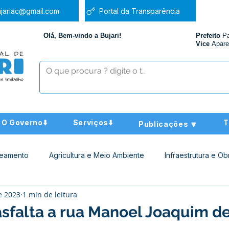
jariac@gmail.com
Portal da Transparência
Olá, Bem-vindo a Bujari!
Prefeito
P
Vice
Apare
O Governo⬇️
Serviços⬇️
T
Publicações 🔽
neamento
Agricultura e Meio Ambiente
Infraestrutura e Ob
e 2023
1 min de leitura
ucação
Assistência Social
Nota de Pesar
Administra
asfalta a rua Manoel Joaquim d