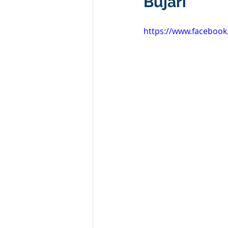
Bujari
Institucional e Governo
Camp
https://www.facebook
Convênios e Parcerias
Comu
Licitações
Alagação e Enche
SEMULHER
Empreendedori