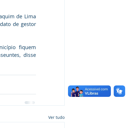
oaquim de Lima 
ato de gestor 
icípio fiquem 
euntes, disse 
Ver tudo