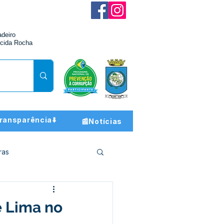
adeiro
cida Rocha
ransparência⬇️
📰Notícias
ras
ção e Finanças
e Lima no