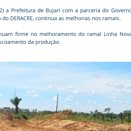
anhas
Datas Comemorativas
Vacinômetro
Dengue
12) a Prefeitura de Bujari com a parceria do Govern
o do DERACRE, continua as melhorias nos ramais.
nicados e Avisos
Emenda Parlamentar
Comunidade
nuam firme no melhoramento do ramal Linha Nova,
 escoamento da produção.
nte
Esporte
Defesa civil
No gabinete
Esporte
smo
Cidadania
Expo Bujari 2026