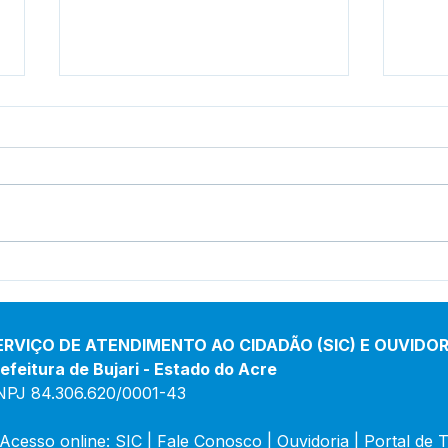
Prefeitura inicia
Pref
revitalização da Praça
inau
Adalberto Mendes Pereira
de 
Porf
ERVIÇO DE ATENDIMENTO AO CIDADÃO (SIC) E OUVIDOR
efeitura de Bujari - Estado do Acre
NPJ 84.306.620/0001-43
Acesso online: 
SIC 
| 
Fale Conosco
 | 
Ouvidoria
|
Portal de 