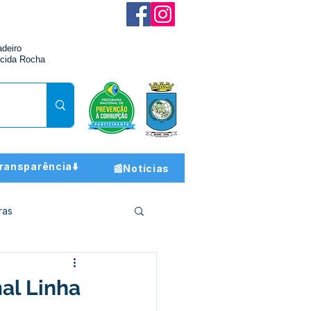
adeiro
cida Rocha
ransparência⬇️
📰Notícias
ras
ção e Finanças
al Linha