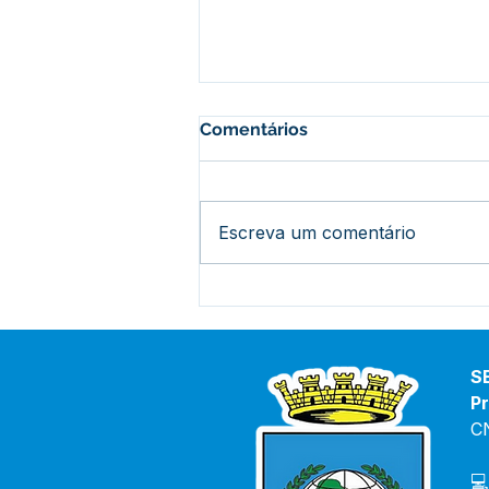
Comentários
Escreva um comentário
Prefeito acompanha início
das obras no Ramal Abib
Cury: mais segurança e
apoio aos produtores rurais
S
Pr
C
💻