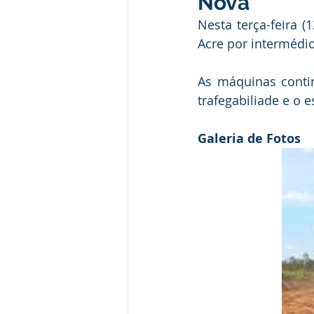
Nova
Institucional e Governo
Camp
Nesta terça-feira (
Acre por intermédi
Convênios e Parcerias
Comu
As máquinas conti
trafegabiliade e o
Licitações
Alagação e Enche
Galeria de Fotos
SEMULHER
Empreendedori