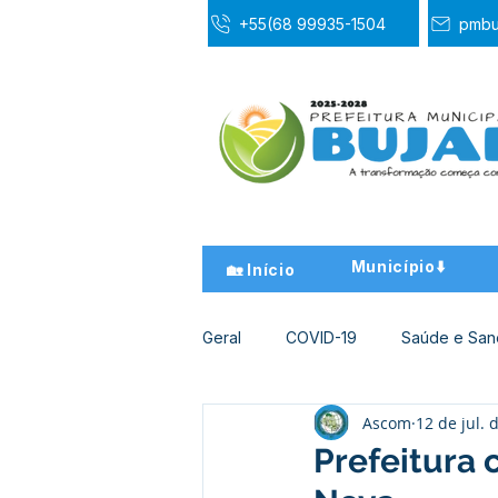
+55(68 99935-1504
pmbu
Município⬇️
🏡 Início
Geral
COVID-19
Saúde e Sa
Ascom
12 de jul. 
Desporto Cultura e Lazer
Ed
Prefeitura