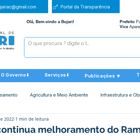
jariac@gmail.com
Portal da Transparência
Olá, Bem-vindo a Bujari!
Prefeito
P
Vice
Apare
O Governo⬇️
Serviços⬇️
T
Publicações 🔽
neamento
Agricultura e Meio Ambiente
Infraestrutura e Ob
de 2022
1 min de leitura
ucação
Assistência Social
Nota de Pesar
Administra
 continua melhoramento do Ram