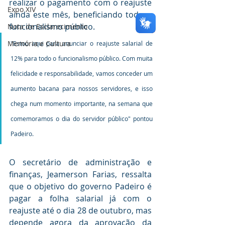
realizar o pagamento com o reajuste 
Expo XIV
ainda este mês, beneficiando todo o 
funcionalismo público.
Nota de Esclarecimento
Memória e Cultura
"Estou aqui para anunciar o reajuste salarial de 
12% para todo o funcionalismo público. Com muita 
felicidade e responsabilidade, vamos conceder um 
aumento bacana para nossos servidores, e isso 
chega num momento importante, na semana que 
comemoramos o dia do servidor público" pontou 
Padeiro. 
O secretário de administração e 
finanças, Jeamerson Farias, ressalta 
que o objetivo do governo Padeiro é 
pagar a folha salarial já com o 
reajuste até o dia 28 de outubro, mas 
depende agora da aprovação da 