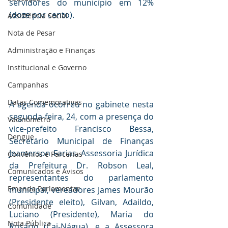
servidores do município em 12% 
(doze por cento).
Assistência Social
Nota de Pesar
Administração e Finanças
Institucional e Governo
Campanhas
Datas Comemorativas
A agenda ocorreu no gabinete nesta 
segunda-feira, 24, com a presença do 
Vacinômetro
vice-prefeito Francisco Bessa, 
Dengue
Secretário Municipal de Finanças 
Jeamerson Farias, Assessoria Jurídica 
Convênios e Parcerias
da Prefeitura Dr. Robson Leal, 
Comunicados e Avisos
representantes do parlamento 
Emenda Parlamentar
municipal, vereadores James Mourão 
(Presidente eleito), Gilvan, Adaildo, 
Comunidade
Luciano (Presidente), Maria do 
Nota Pública
Rosário (Cai-Nágua), e a Assessora 