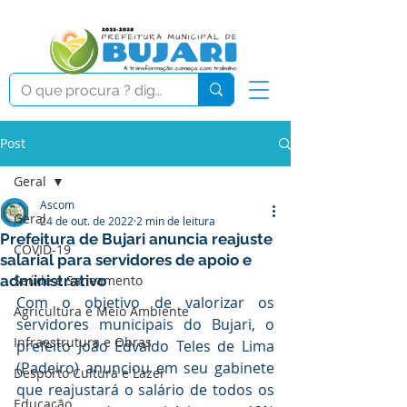
Post
Geral
Ascom
Geral
24 de out. de 2022
2 min de leitura
Prefeitura de Bujari anuncia reajuste
COVID-19
salarial para servidores de apoio e
administrativo
Saúde e Saneamento
Com o objetivo de valorizar os 
Agricultura e Meio Ambiente
servidores municipais do Bujari, o 
Infraestrutura e Obras
prefeito João Edvaldo Teles de Lima 
(Padeiro) anunciou em seu gabinete 
Desporto Cultura e Lazer
que reajustará o salário de todos os 
Educação