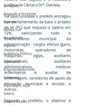
Jurídica da Câmara Drª. Daniela.
Licitações
Alagação e Enchente
Na oportunidade o prefeito entregou 
aos parlamentares da base o projeto 
Esporte
de lei (PL) que reajusta o salário em 
Defesa civil
12%, valorizando todo o 
No gabinete
funcionalismo municipal da 
administração - cargos efetivo (garis, 
Esporte
motoristas, operadores de 
Audiência Pública
máquinas, vigias, auxiliares 
operacionais, auxiliares 
SEMULHER
administrativos, médicos 
Empreendedorismo
enfermeiros e auxiliar de 
Cidadania
enfermagem, servidores de apoio da 
educação municipal e escolas e 
Expo Bujari 2026
outros.
Salário
Segundo o prefeito, o objetivo é 
Cultura e Lazer